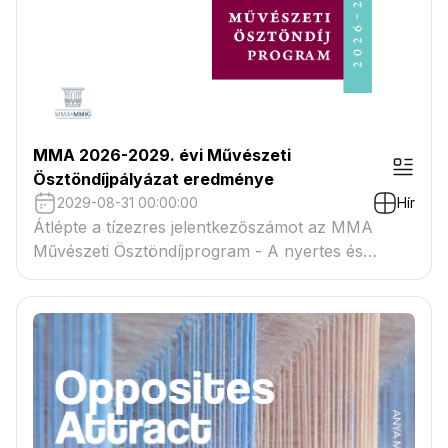
MMA 2026-2029. évi Művészeti
Ösztöndíjpályázat eredménye
2029-08-31 00:00:00
Hír
Átlépte a tízezres jelentkezőszámot az MMA
Művészeti Ösztöndíjprogram - A nyertes és
tartaléklistás pályázók névsora megtekinthető a
csatolmányban