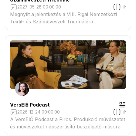
2027-05-28 00:00:00
Hír
Megnyílt a jelentkezés a VIII. Rigai Nemzetközi
Textil- és Szálművészeti Triennáléra
VersElő Podcast
2026-12-24 00:00:00
Hír
A VersElŐ Podcast a Piros. Produkció művészetet
és művészeket népszerűsítő beszélgető műsora