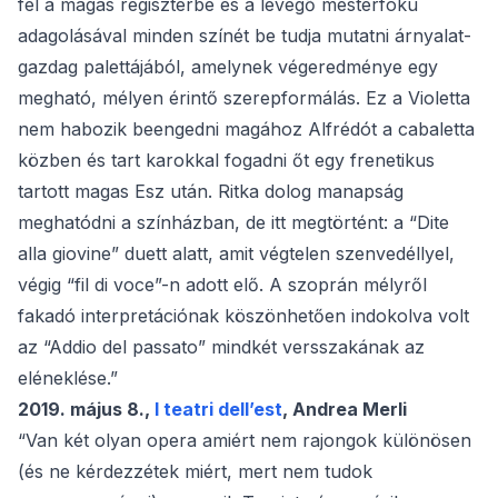
fel a magas regiszterbe és a levegő mesterfokú
adagolásával minden színét be tudja mutatni árnyalat-
gazdag palettájából, amelynek végeredménye egy
megható, mélyen érintő szerepformálás. Ez a Violetta
nem habozik beengedni magához Alfrédót a cabaletta
közben és tart karokkal fogadni őt egy frenetikus
tartott magas Esz után. Ritka dolog manapság
meghatódni a színházban, de itt megtörtént: a “Dite
alla giovine” duett alatt, amit végtelen szenvedéllyel,
végig “fil di voce”-n adott elő. A szoprán mélyről
fakadó interpretációnak köszönhetően indokolva volt
az “Addio del passato” mindkét versszakának az
eléneklése.”
2019. május 8.,
I teatri dell’est
, Andrea Merli
“Van két olyan opera amiért nem rajongok különösen
(és ne kérdezzétek miért, mert nem tudok