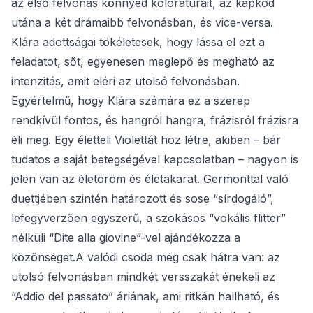
az első felvonás könnyed koloratúrait, az kapkod
utána a két drámaibb felvonásban, és vice-versa.
Klára adottságai tökéletesek, hogy lássa el ezt a
feladatot, sőt, egyenesen meglepő és megható az
intenzitás, amit eléri az utolsó felvonásban.
Egyértelmű, hogy Klára számára ez a szerep
rendkívül fontos, és hangról hangra, frázisról frázisra
éli meg. Egy életteli Violettát hoz létre, akiben – bár
tudatos a saját betegségével kapcsolatban – nagyon is
jelen van az életöröm és életakarat. Germonttal való
duettjében szintén határozott és sose “sírdogáló”,
lefegyverzően egyszerű, a szokásos “vokális flitter”
nélküli “Dite alla giovine”-vel ajándékozza a
közönséget.A valódi csoda még csak hátra van: az
utolsó felvonásban mindkét versszakát énekeli az
“Addio del passato” áriának, ami ritkán hallható, és