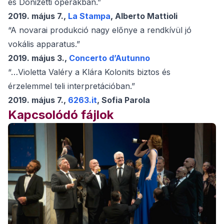
és Donizetti operákban.”
2019. május 7.,
La Stampa
, Alberto Mattioli
“A novarai produkció nagy előnye a rendkívül jó
vokális apparatus.”
2019. május 3.,
Concerto d’Autunno
“…Violetta Valéry a Klára Kolonits biztos és
érzelemmel teli interpretációban.”
2019. május 7.,
6263.it
, Sofia Parola
Kapcsolódó fájlok