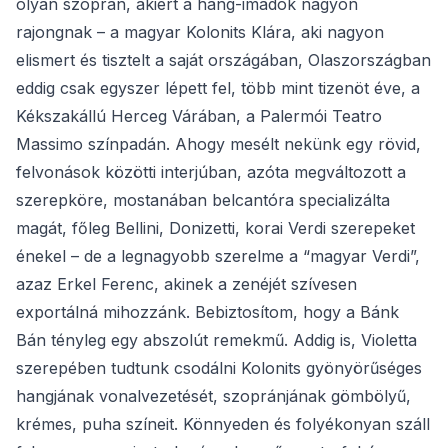
olyan szoprán, akiért a hang-imádók nagyon
rajongnak – a magyar Kolonits Klára, aki nagyon
elismert és tisztelt a saját országában, Olaszországban
eddig csak egyszer lépett fel, több mint tizenöt éve, a
Kékszakállú Herceg Várában, a Palermói Teatro
Massimo színpadán. Ahogy mesélt nekünk egy rövid,
felvonások közötti interjúban, azóta megváltozott a
szerepköre, mostanában belcantóra specializálta
magát, főleg Bellini, Donizetti, korai Verdi szerepeket
énekel – de a legnagyobb szerelme a “magyar Verdi”,
azaz Erkel Ferenc, akinek a zenéjét szívesen
exportálná mihozzánk. Bebiztosítom, hogy a Bánk
Bán tényleg egy abszolút remekmű. Addig is, Violetta
szerepében tudtunk csodálni Kolonits gyönyörűséges
hangjának vonalvezetését, szopránjának gömbölyű,
krémes, puha színeit. Könnyeden és folyékonyan száll