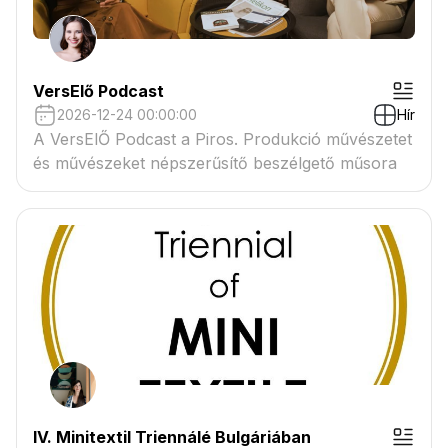
VersElő Podcast
2026-12-24 00:00:00
Hír
A VersElŐ Podcast a Piros. Produkció művészetet
és művészeket népszerűsítő beszélgető műsora
IV. Minitextil Triennálé Bulgáriában