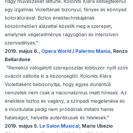
nagy művészeket láttunk. Kolonits Klára kétségtelenül
egy izgalmas Violettának bizonyul, fényes és könnyed
koloratúrával. Biztos énektechnikájának
köszönhetően alázattal közelíti meg a szerepet,
amelynek végeredménye ragyogóan és intenzíven
szenvedélyes.”
2019. május 6.,
Opera World
/
Palermo Mania
, Renzo
Bellardone
​ ”Remekül válogatott szereposztás többször nyílt színi
ovációt váltotta ki a közönségtől. Kolonits Klára
Violettaként bebizonyítja, hogy egyes dunántúli
nemzetek nem csak a nacionalizmus miatt híresek. Az
éneklése biztos és vagány, a színpadi megjelenése és
a mozdulatai pedig nem próbálnak imitálni hamis
fiatalságot, helyette autentikusak és hitelesek.”
2019. május 5.
Le Salon Musical
, Mario Ubezio