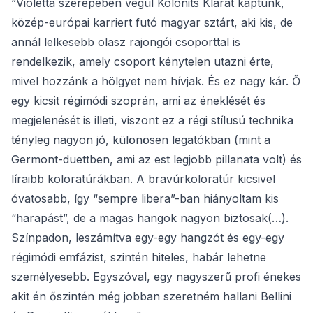
“Violetta szerepében végül Kolonits Klárát kaptunk,
közép-európai karriert futó magyar sztárt, aki kis, de
annál lelkesebb olasz rajongói csoporttal is
rendelkezik, amely csoport kénytelen utazni érte,
mivel hozzánk a hölgyet nem hívjak. És ez nagy kár. Ő
egy kicsit régimódi szoprán, ami az éneklését és
megjelenését is illeti, viszont ez a régi stílusú technika
tényleg nagyon jó, különösen legatókban (mint a
Germont-duettben, ami az est legjobb pillanata volt) és
líraibb koloratúrákban. A bravúrkoloratúr kicsivel
óvatosabb, így “sempre libera”-ban hiányoltam kis
“harapást”, de a magas hangok nagyon biztosak(…).
Színpadon, leszámítva egy-egy hangzót és egy-egy
régimódi emfázist, szintén hiteles, habár lehetne
személyesebb. Egyszóval, egy nagyszerű profi énekes
akit én őszintén még jobban szeretném hallani Bellini