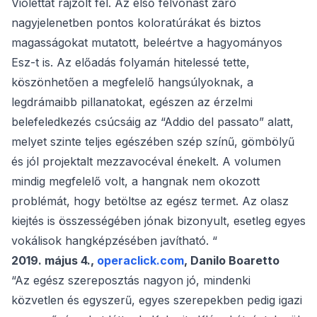
Violettát rajzolt fel. Az első felvonást záró
nagyjelenetben pontos koloratúrákat és biztos
magasságokat mutatott, beleértve a hagyományos
Esz-t is. Az előadás folyamán hitelessé tette,
köszönhetően a megfelelő hangsúlyoknak, a
legdrámaibb pillanatokat, egészen az érzelmi
belefeledkezés csúcsáig az “Addio del passato” alatt,
melyet szinte teljes egészében szép színű, gömbölyű
és jól projektalt mezzavocéval énekelt. A volumen
mindig megfelelő volt, a hangnak nem okozott
problémát, hogy betöltse az egész termet. Az olasz
kiejtés is összességében jónak bizonyult, esetleg egyes
vokálisok hangképzésében javítható. “
2019. május 4.,
operaclick.com
, Danilo Boaretto
“Az egész szereposztás nagyon jó, mindenki
közvetlen és egyszerű, egyes szerepekben pedig igazi