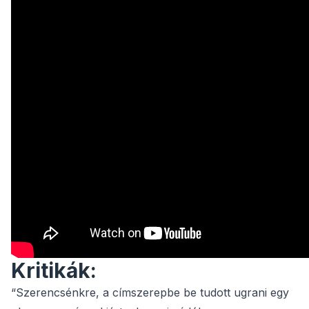
Kritikák:
“Szerencsénkre, a címszerepbe be tudott ugrani egy