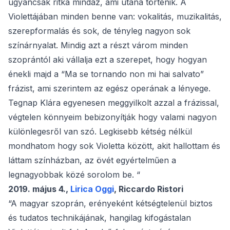
ugyancsak ritka mindaz, ami utána történik. A
Violettájában minden benne van: vokalitás, muzikalitás,
szerepformalás és sok, de tényleg nagyon sok
színárnyalat. Mindig azt a részt várom minden
szoprántól aki vállalja ezt a szerepet, hogy hogyan
énekli majd a “Ma se tornando non mi hai salvato”
frázist, ami szerintem az egész operának a lényege.
Tegnap Klára egyenesen meggyilkolt azzal a frázissal,
végtelen könnyeim bebizonyítják hogy valami nagyon
különlegesről van szó. Legkisebb kétség nélkül
mondhatom hogy sok Violetta között, akit hallottam és
láttam színházban, az övét egyértelműen a
legnagyobbak közé sorolom be. “
2019. május 4.,
Lirica Oggi
, Riccardo Ristori
“A magyar szoprán, erényeként kétségtelenül biztos
és tudatos technikájának, hangilag kifogástalan