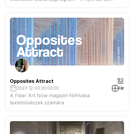
tartaléklistás pályázók névsora megtekinthető a
csatolmányban
Opposites Attract
2027-12-03 00:00:00
Hír
A Fiber Art Now magazin felhívása
textilművészek számára