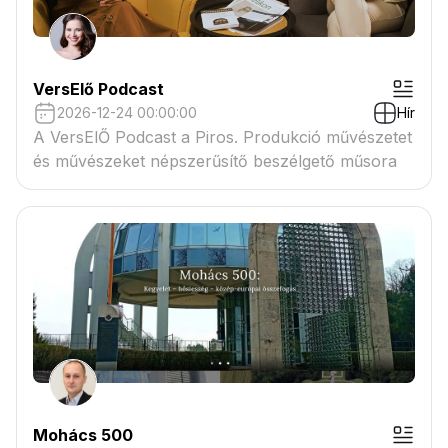
VersElő Podcast
2026-12-24 00:00:00
Hír
A VersElŐ Podcast a Piros. Produkció művészetet
és művészeket népszerűsítő beszélgető műsora
Mohács 500