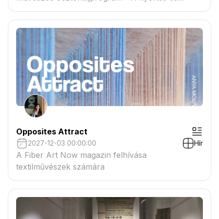
tartaléklistás pályázók névsora megtekinthető a
csatolmányban
Opposites Attract
2027-12-03 00:00:00
Hír
A Fiber Art Now magazin felhívása
textilművészek számára