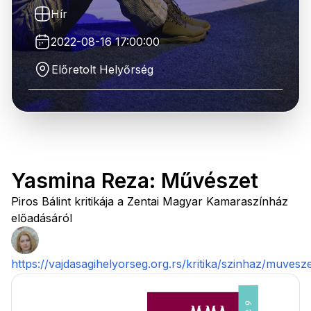
Hír
2022-08-16 17:00:00
Előretolt Helyőrség
Yasmina Reza: Művészet
Piros Bálint kritikája a Zentai Magyar Kamaraszínház
előadásáról
https://vajdasagihelyorseg.org.rs/kritika/szinhaz/muvesze