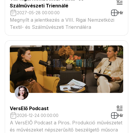
Szálművészeti Triennálé
2027-05-28 00:00:00
Hír
Megnyílt a jelentkezés a VIII. Rigai Nemzetközi
Textil- és Szálművészeti Triennáléra
VersElő Podcast
2026-12-24 00:00:00
Hír
A VersElŐ Podcast a Piros. Produkció művészetet
és művészeket népszerűsítő beszélgető műsora