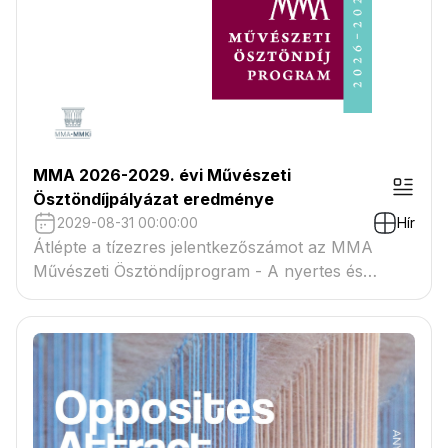
MMA 2026-2029. évi Művészeti
Ösztöndíjpályázat eredménye
2029-08-31 00:00:00
Hír
Átlépte a tízezres jelentkezőszámot az MMA
Művészeti Ösztöndíjprogram - A nyertes és
tartaléklistás pályázók névsora megtekinthető a
csatolmányban