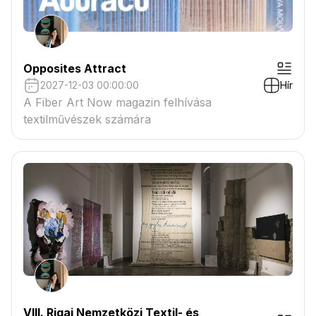
Opposites Attract
2027-12-03 00:00:00
Hír
A Fiber Art Now magazin felhívása
textilművészek számára
VIII. Rigai Nemzetközi Textil- és