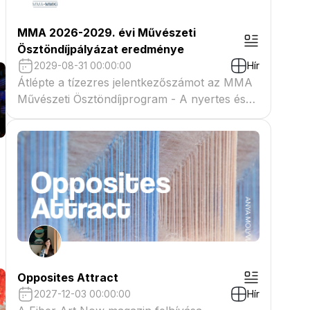
MMA 2026-2029. évi Művészeti
Ösztöndíjpályázat eredménye
2029-08-31 00:00:00
Hír
Átlépte a tízezres jelentkezőszámot az MMA
Művészeti Ösztöndíjprogram - A nyertes és
tartaléklistás pályázók névsora megtekinthető
a csatolmányban
Opposites Attract
2027-12-03 00:00:00
Hír