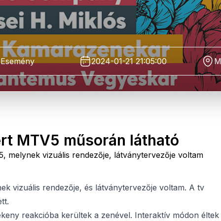
Esemény
2024-01-21 21:05:00
M
rt MTV5 műsorán látható
5, melynek vizuális rendezője, látványtervezője voltam
k vizuális rendezője, és látványtervezője voltam. A tv
tt.
keny reakcióba kerültek a zenével. Interaktív módon éltek