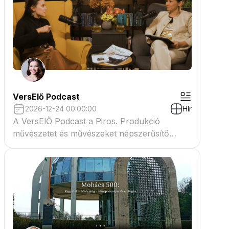
VersElő Podcast
2026-12-24 00:00:00
Hír
A VersElŐ Podcast a Piros. Produkció
művészetet és művészeket népszerűsítő
beszélgető műsora