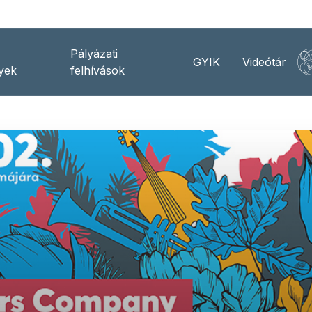
Pályázati
GYIK
Videótár
yek
felhívások