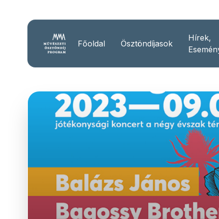
Hírek,
Főoldal
Ösztöndíjasok
Esemén