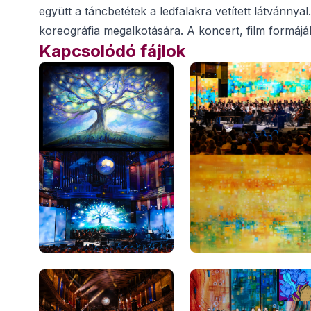
együtt a táncbetétek a ledfalakra vetített látvánny
koreográfia megalkotására. A koncert, film formájáb
Kapcsolódó fájlok