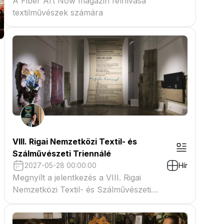
A Fiber Art Now magazin felhívása
textilművészek számára
VIII. Rigai Nemzetközi Textil- és
Szálművészeti Triennálé
2027-05-28 00:00:00
Hír
Megnyílt a jelentkezés a VIII. Rigai
Nemzetközi Textil- és Szálművészeti
Triennáléra