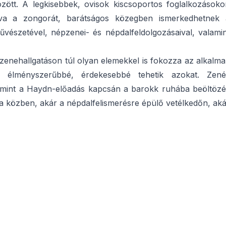
özött. A legkisebbek, ovisok kiscsoportos foglalkozásoko
lva a zongorát, barátságos közegben ismerkedhetnek 
művészetével, népzenei- és népdalfeldolgozásaival, valami
a zenehallgatáson túl olyan elemekkel is fokozza az alkalm
élményszerűbbé, érdekesebbé tehetik azokat. Zené
valamint a Haydn-előadás kapcsán a barokk ruhába beöltöz
sa közben, akár a népdalfelismerésre épülő vetélkedőn, ak