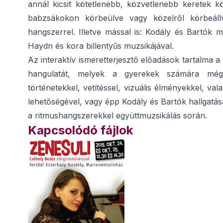
annál kicsit kötetlenebb, közvetlenebb keretek k
babzsákokon körbeülve vagy közelről körbeál
hangszerrel. Illetve mással is: Kodály és Bartók 
Haydn és kora billentyűs muzsikájával.
Az interaktív ismeretterjesztő előadások tartalma 
hangulatát, melyek a gyerekek számára még 
történetekkel, vetítéssel, vizuális élményekkel, 
lehetőségével, vagy épp Kodály és Bartók hallgatá
a ritmushangszerekkel együttmuzsikálás során.
Kapcsolódó fájlok