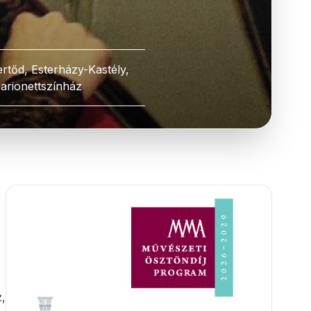
ertőd, Esterházy-Kastély,
arionettszínház
,