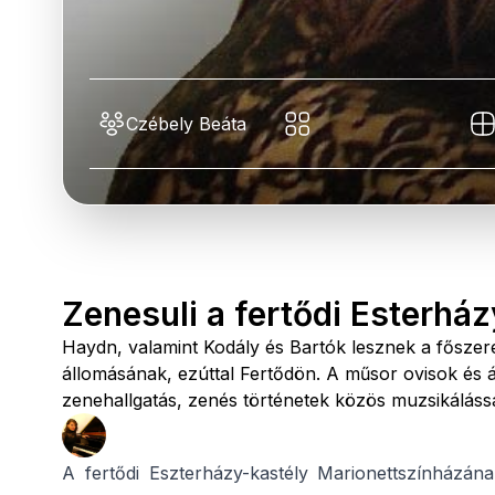
Czébely Beáta
Zenesuli a fertődi Esterhá
Haydn, valamint Kodály és Bartók lesznek a főszer
állomásának, ezúttal Fertődön. A műsor ovisok és á
zenehallgatás, zenés történetek közös muzsikáláss
A fertődi Eszterházy-kastély Marionettszínházána