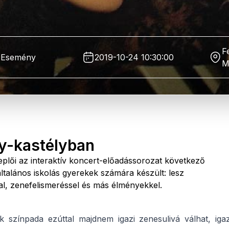
F
Esemény
2019-10-24 10:30:00
M
zy-kastélyban
eplői az interaktív koncert-előadássorozat következő
ltalános iskolás gyerekek számára készült: lesz
al, zenefelismeréssel és más élményekkel.
k színpada ezúttal majdnem igazi zenesulivá válhat, igaz