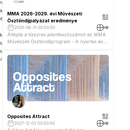
n
a
MMA 2026-2029. évi Művészeti
nt
Ösztöndíjpályázat eredménye
2029-08-31 00:00:00
Hír
Átlépte a tízezres jelentkezőszámot az MMA
ak
Művészeti Ösztöndíjprogram - A nyertes és
s
tartaléklistás pályázók névsora megtekinthető
és
a csatolmányban
ár
Opposites Attract
2027-12-03 00:00:00
Hír