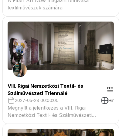
A Fiber Art Now magazin felhívása
textilművészek számára
VIII. Rigai Nemzetközi Textil- és
Szálművészeti Triennálé
2027-05-28 00:00:00
Hír
Megnyílt a jelentkezés a VIII. Rigai
Nemzetközi Textil- és Szálművészeti
Triennáléra