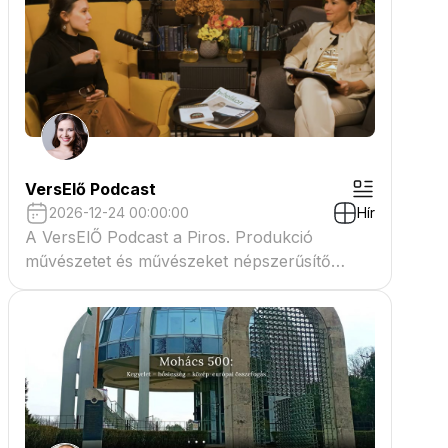
VersElő Podcast
2026-12-24 00:00:00
Hír
A VersElŐ Podcast a Piros. Produkció
művészetet és művészeket népszerűsítő
beszélgető műsora