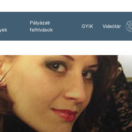
Pályázati
GYIK
Videótár
yek
felhívások