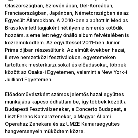
Olaszországban, Szlovéniában, Dél-Koreában,
Franciaországban, Japánban, Németországban és az
Egyesült Államokban. A 2010-ben alapított In Medias
Brass kvintett tagjaként hét ilyen elismerés kötődik
hozzám, s emellett négy önálló album felvételében is
közreműködtem. Az együttessel 2011-ben Junior
Prima díjban részesültünk. Az elmúlt években hazai,
illetve nemzetközi fesztiválokon, egyetemeken
tartottunk mesterkurzusokat és előadásokat, többek
között az Osaka-i Egyetemen, valamint a New York-i
Juilliard Egyetemen.
Előadóművészként számos jelentős hazai együttes
munkájába kapcsolódhattam be, így többek között a
Budapesti Fesztiválzenekar, a Concerto Budapest, a
Liszt Ferenc Kamarazenekar, a Magyar Állami
Operaház Zenekara és az UMZE Kamaraegyüttes
hangversenyein működtem közre.