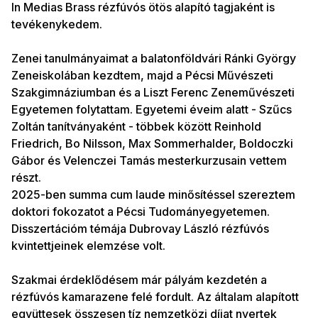
In Medias Brass rézfúvós ötös alapító tagjaként is
tevékenykedem.
Zenei tanulmányaimat a balatonföldvári Ránki György
Zeneiskolában kezdtem, majd a Pécsi Művészeti
Szakgimnáziumban és a Liszt Ferenc Zeneművészeti
Egyetemen folytattam. Egyetemi éveim alatt - Szűcs
Zoltán tanítványaként - többek között Reinhold
Friedrich, Bo Nilsson, Max Sommerhalder, Boldoczki
Gábor és Velenczei Tamás mesterkurzusain vettem
részt.
2025-ben summa cum laude minősítéssel szereztem
doktori fokozatot a Pécsi Tudományegyetemen.
Disszertációm témája Dubrovay László rézfúvós
kvintettjeinek elemzése volt.
Szakmai érdeklődésem már pályám kezdetén a
rézfúvós kamarazene felé fordult. Az általam alapított
együttesek összesen tíz nemzetközi díjat nyertek