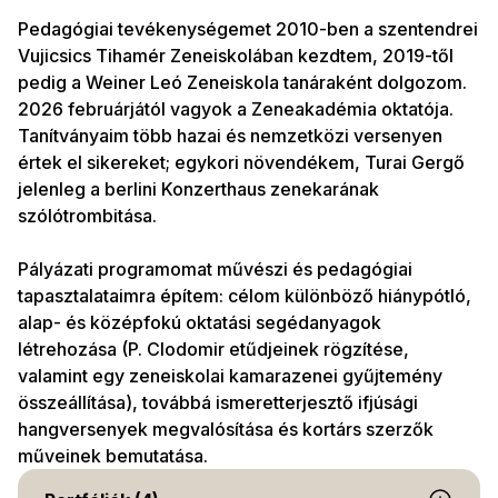
Pedagógiai tevékenységemet 2010-ben a szentendrei
Vujicsics Tihamér Zeneiskolában kezdtem, 2019-től
pedig a Weiner Leó Zeneiskola tanáraként dolgozom.
2026 februárjától vagyok a Zeneakadémia oktatója.
Tanítványaim több hazai és nemzetközi versenyen
értek el sikereket; egykori növendékem, Turai Gergő
jelenleg a berlini Konzerthaus zenekarának
szólótrombitása.
Pályázati programomat művészi és pedagógiai
tapasztalataimra építem: célom különböző hiánypótló,
alap- és középfokú oktatási segédanyagok
létrehozása (P. Clodomir etűdjeinek rögzítése,
valamint egy zeneiskolai kamarazenei gyűjtemény
összeállítása), továbbá ismeretterjesztő ifjúsági
hangversenyek megvalósítása és kortárs szerzők
műveinek bemutatása.