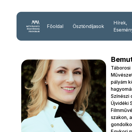
Hírek,
Főoldal
Ösztöndíjasok
Esemén
Bemut
Táborosi
Művészet
pályám kö
hagyomán
Színészi
Újvidéki 
Filmművé
szakon, a
gondolko
Egykori m