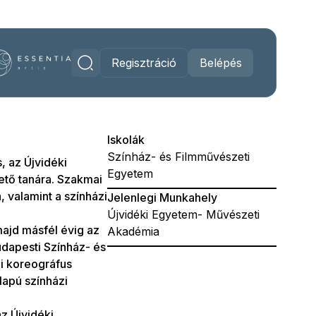
Regisztráció
Belépés
Iskolák
Színház- és Filmművészeti
 az Újvidéki
Egyetem
tő tanára. Szakmai
 valamint a színházi
Jelenlegi Munkahely
Újvidéki Egyetem- Művészeti
ajd másfél évig az
Akadémia
udapesti Színház- és
i koreográfus
lapú színházi
z Újvidéki