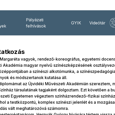
Pályázati
GYIK
Videótár
yek
felhívások
atkozás
 Margaréta vagyok, rendező-koreográfus, egyetemi docens,
i Akadémia magyar nyelvű színészképzésének osztályveze
zéppontjában a színészi alkotómunka, a színészpedagógia,
yok és módszertanok kutatása áll.
 diplomámat az Újvidéki Művészeti Akadémián szereztem, m
Színház társulatának tagjaként dolgoztam. Ezt követően a b
szeti Egyetemen végeztem színházrendező–fizikai színház
hol a testközpontú, komplex színészi jelenlét és a mozgása
dás vált meghatározóvá számomra.
esterségtanárom, Hernyák György hívására tértem vissza a