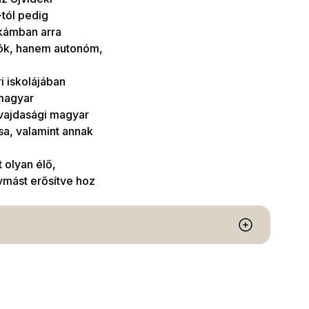
tól pedig
kámban arra
dók, hanem autonóm,
i iskolájában
 magyar
 vajdasági magyar
sa, valamint annak
 olyan élő,
ymást erősítve hoz