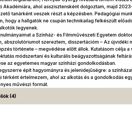
i Akadémiára, ahol asszisztensként dolgoztam, majd 2023-
ezető tanárként veszek részt a képzésben. Pedagógiai mun
, hogy a hallgatók ne csupán technikailag felkészült előa
 alkotók legyenek.
anulmányaimat a Színház- és Filmművészeti Egyetem doktor
, abszolutóriumot szereztem, disszertációm – Az újvidéki
pzés története – megvédése előtt állok. Kutatásom célja a
oktatás módszertani és kulturális beágyazottságának feltárá
ése az egyetemes magyar színházi gondolkodásban.
yszerre épít hagyományra és jelenidejűségre: a színházat
 térként értelmezem, ahol az alkotás és a gondolkodás eg
ényes művészi formát.
liók (4)