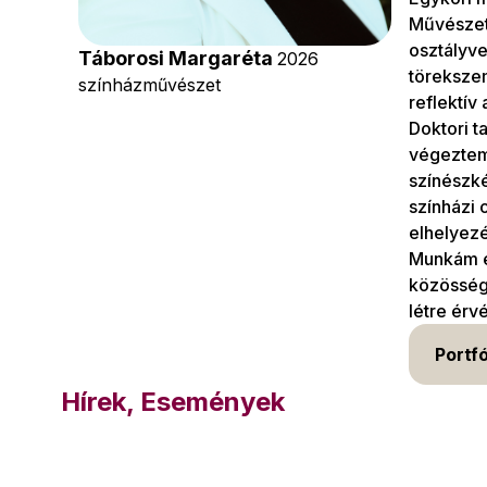
Művészet
osztályv
Táborosi Margaréta
2026
törekszem
színházművészet
reflektív
Doktori t
végeztem
színészké
színházi 
elhelyez
Munkám eg
közösségi
létre érv
Portfó
Hírek, Események