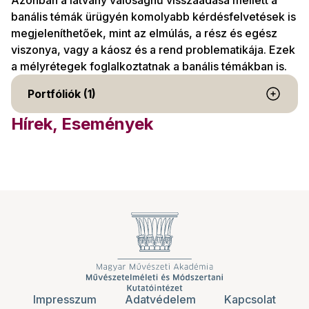
Azonban a látvány valósághű visszaadása mellett a
banális témák ürügyén komolyabb kérdésfelvetések is
megjeleníthetőek, mint az elmúlás, a rész és egész
viszonya, vagy a káosz és a rend problematikája. Ezek
a mélyrétegek foglalkoztatnak a banális témákban is.
Portfóliók (1)
Hírek, Események
Impresszum
Adatvédelem
Kapcsolat