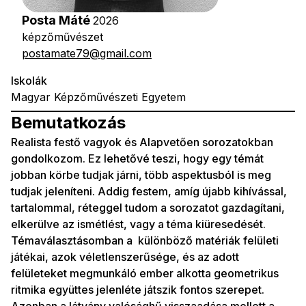
Posta Máté
2026
képzőművészet
postamate79@gmail.com
Iskolák
Magyar Képzőművészeti Egyetem
Bemutatkozás
Realista festő vagyok és Alapvetően sorozatokban
gondolkozom. Ez lehetővé teszi, hogy egy témát
jobban körbe tudjak járni, több aspektusból is meg
tudjak jeleníteni. Addig festem, amíg újabb kihívással,
tartalommal, réteggel tudom a sorozatot gazdagítani,
elkerülve az ismétlést, vagy a téma kiüresedését.
Témaválasztásomban a különböző matériák felületi
játékai, azok véletlenszerűsége, és az adott
felületeket megmunkáló ember alkotta geometrikus
ritmika együttes jelenléte játszik fontos szerepet.