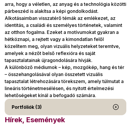
arra, hogy a véletlen, az anyag és a technológia közötti
párbeszéd is alakítsa a képi gondolkodást.
Alkotásaimban visszatérő témák az emlékezet, az
identitás, a családi és személyes történetek, valamint
az otthon fogalma. Ezeket a motívumokat gyakran a
hétköznapi, a rejtett vagy a kimondatlan felől
közelítem meg, olyan vizuális helyzeteket teremtve,
amelyek a nézőt belső reflexióra és saját
tapasztalatainak újragondolására hívják.
A különböző médiumok – kép, mozgókép, hang és tér
– összehangolásával olyan összetett vizuális
tapasztalat létrehozására törekszem, amely túlmutat a
lineáris történetmesélésen, és nyitott értelmezési
lehetőségeket kínál a befogadó számára.
Portfóliók (3)
Hírek, Események