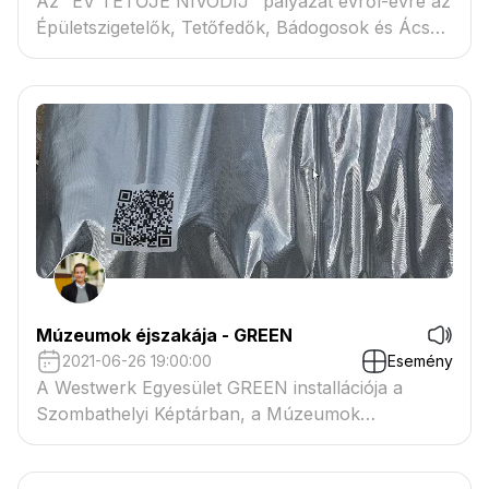
Az “ÉV TETŐJE NÍVÓDÍJ" pályázat évről-évre az
Épületszigetelők, Tetőfedők, Bádogosok és Ácsok
Magyarországi Szövetségének legnagyobb
seregszemléje.
Múzeumok éjszakája - GREEN
2021-06-26 19:00:00
Esemény
A Westwerk Egyesület GREEN installációja a
Szombathelyi Képtárban, a Múzeumok
Éjszakáján.