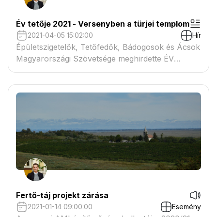
Év tetője 2021 - Versenyben a türjei templom
2021-04-05 15:02:00
Hír
Épületszigetelők, Tetőfedők, Bádogosok és Ácsok
Magyarországi Szövetsége meghirdette ÉV
TETŐJE 2021 Nívódíj pályázatot.
Fertő-táj projekt zárása
2021-01-14 09:00:00
Esemény