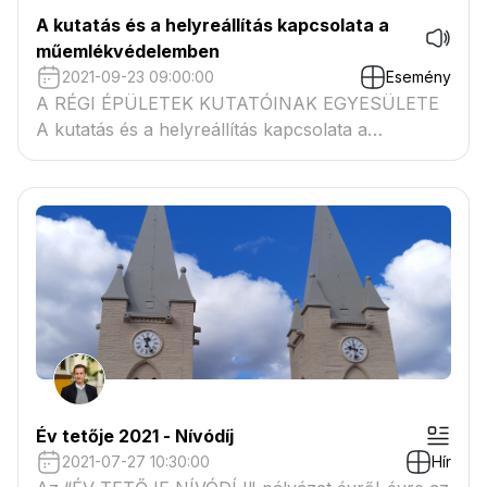
A kutatás és a helyreállítás kapcsolata a
műemlékvédelemben
2021-09-23 09:00:00
Esemény
A RÉGI ÉPÜLETEK KUTATÓINAK EGYESÜLETE
A kutatás és a helyreállítás kapcsolata a
műemlékvédelemben címmel konferenciát rendez.
Nemes András művészettörténész A keszthelyi
ferences–premontrei rendház földszintjének
falkutatásáról és helyreállításáról számol be a
közönségnek. Tervező: Bakucz András
Év tetője 2021 - Nívódíj
2021-07-27 10:30:00
Hír