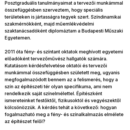
Posztgraduális tanulmányaimat a tervezői munkámmal
összefüggésben szerveztem, hogy speciális
területeken is jártasságra tegyek szert. Színdinamikai
szakmérnökként, majd műemlékvédelmi
szaktanácsadóként diplomáztam a Budapesti Műszaki
Egyetemen.
2011 óta fény- és színtant oktatok meghívott egyetemi
előadóként tervezőművész hallgatók számára.
Kutatásom kérdésfelvetése oktatói és tervezői
munkámmal összefüggésben született meg, ugyanis
megfogalmazódott bennem az a felismerés, hogy a
szín az építészeti tér olyan specifikuma, ami nem
rendelkezik saját színelmélettel. Építészként
ismereteinket festőktől, fizikusoktól és vegyészektől
kölcsönözzük. A kérdés tehát a következő: hogyan
fogalmazható meg a fény- és színalkalmazás elmélete
az építészet felől?