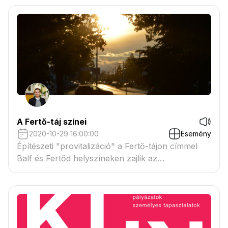
is felkerültek az új keresztek. Tervező: Bakucz
András - BORDER Építésziroda
A Fertő-táj színei
2020-10-29 16:00:00
Esemény
Építészeti "provitalizáció" a Fertő-tájon címmel
Balf és Fertőd helyszíneken zajlik az
építészhallgatók féléves tervezési feladata. Az
épített tér minőségi dimenzióit illetően a táj
jellegzetes színeiről és anyaghasználatáról tartok
előadást.