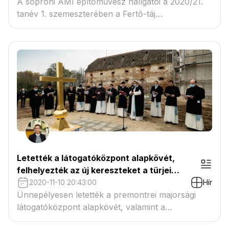
A soproni AMI építőművész hallgatói a 2020/21.
tanév 1. szemeszterében a Fertő-táj
"provitalizációjával" foglalkoztak. A félév
zárásaként most bemutatják az elkészült tervezési
feladataikat vetített képes prezentáció keretében.
Letették a látogatóközpont alapkövét,
felhelyezték az új kereszteket a türjei
templom tornyaiba
2020-11-10 20:43:00
Hír
Ünnepélyesen letették a premontrei majorsági
látogatóközpont alapkövét, valamint a
Gyümölcsoltó-Boldogasszony templom tornyaiba