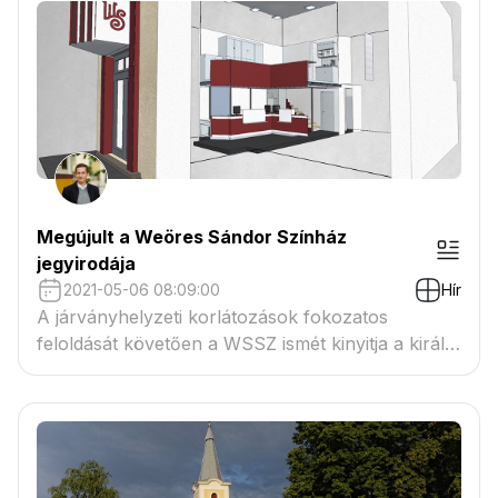
Megújult a Weöres Sándor Színház
jegyirodája
2021-05-06 08:09:00
Hír
A járványhelyzeti korlátozások fokozatos
feloldását követően a WSSZ ismét kinyitja a király
utcai jegyirodát. Az elmúlt hónapokban
megtörtént az iroda teljeskörű belső átalakítása.