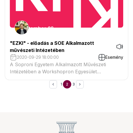
"EZKI" - előadás a SOE Alkalmazott
művészeti Intézetében
2020-09-29 18:00:00
Esemény
A Soproni Egyetem Alkalmazott Művészeti
Intézetében a Workshopron Egyesület
rendszeres programok szervezésével színesíti a
1
2
3
diákéletet. A 2020. szeptember 29-i "EZKI"
alkalmával a BORDER Építésziroda működéséről,
szakmai tapasztalatokról és az MMA ösztöndíjas
munkámról tartok előadást.