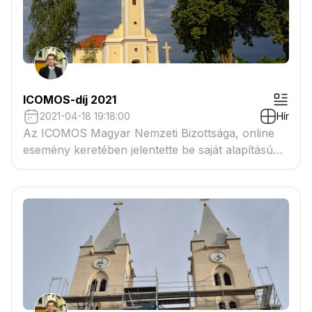
ICOMOS-díj 2021
2021-04-18 19:18:00
Hír
Az ICOMOS Magyar Nemzeti Bizottsága, online
esemény keretében jelentette be saját alapítású
díjának győzteseit a Műemléki Világnap
alkalmából.