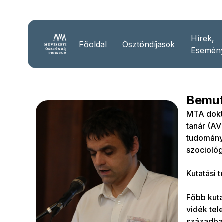
Hírek,
Főoldal
Ösztöndíjasok
Esemén
Bemut
MTA dokt
tanár (A
tudomány
szocioló
Kutatási 
Főbb kuta
vidék tel
században