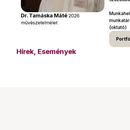
Munkahely
Dr. Tamáska Máté
2026
munkatárs
művészetelmélet
(oktató)
Portfó
Hírek, Események