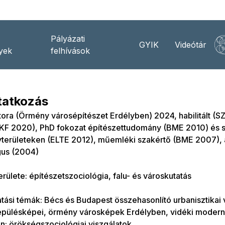
Pályázati
GYIK
Videótár
yek
felhívások
atkozás
ora (Örmény városépítészet Erdélyben) 2024, habilitált (
VKF 2020), PhD fokozat építészettudomány (BME 2010) és s
területeken (ELTE 2012), műemléki szakértő (BME 2007),
gus (2004)
területe: építészetszociológia, falu- és városkutatás
tási témák: Bécs és Budapest összehasonlító urbanisztikai 
epülésképei, örmény városképek Erdélyben, vidéki moderni
: örökségszociológiai viszgálatok.