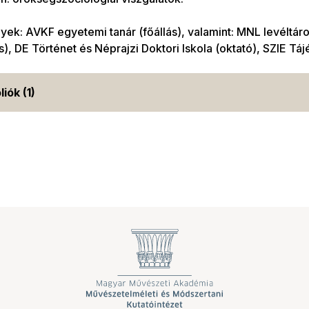
ek: AVKF egyetemi tanár (főállás), valamint: MNL levéltáro
), DE Történet és Néprajzi Doktori Iskola (oktató), SZIE Táj
liók (1)