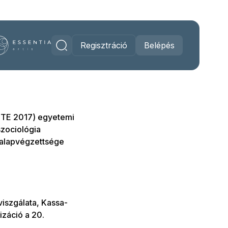
Regisztráció
Belépés
SZTE 2017) egyetemi
zociológia
 alapvégzettsége
viszgálata, Kassa-
záció a 20.