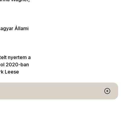
agyar Állami
telt nyertem a
hol 2020-ban
rk Leese