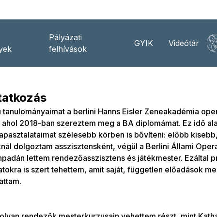
Pályázati
GYIK
Videótár
yek
felhívások
atkozás
ú tanulományaimat a berlini Hanns Eisler Zeneakadémia op
 ahol 2018-ban szereztem meg a BA diplomámat. Ez idő ala
tapasztalataimat szélesebb körben is bővíteni: előbb kisebb
knál dolgoztam asszisztensként, végül a Berlini Állami Ope
npadán lettem rendezőasszisztens és játékmester. Ezáltal 
atokra is szert tehettem, amit saját, független előadások 
attam.
olyan rendezők mesterkurzusain vehettem részt, mint Kath