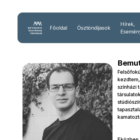
Hírek,
Főoldal
Ösztöndíjasok
Esemén
Bemut
Felsőfok
kezdtem,
színházi 
társulato
stúdiószí
tapasztal
kamatozt
Eközben 