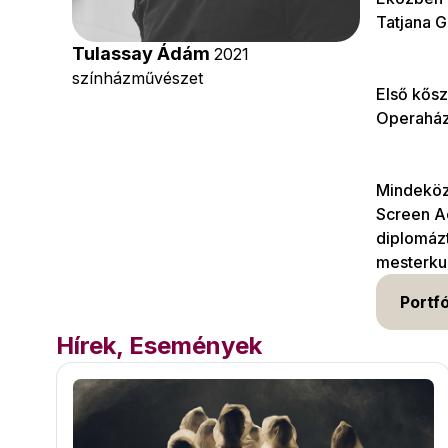
Tatjana 
Tulassay Ádám
2021
színházművészet
Első kősz
Operaházb
Mindeközb
Screen A
diplomáz
mesterkur
Portfó
Hírek, Események