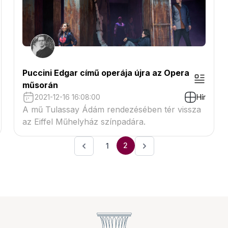
Puccini Edgar című operája újra az Opera
műsorán
2021-12-16 16:08:00
Hír
A mű Tulassay Ádám rendezésében tér vissza
az Eiffel Műhelyház színpadára.
2
1