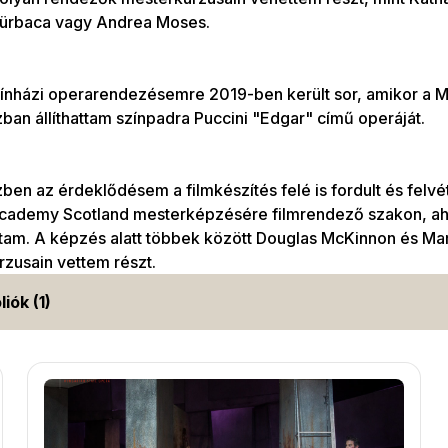
Gürbaca vagy Andrea Moses.
ínházi operarendezésemre 2019-ben került sor, amikor a M
an állíthattam színpadra Puccini "Edgar" című operáját.
en az érdeklődésem a filmkészítés felé is fordult és felvé
cademy Scotland mesterképzésére filmrendező szakon, a
tam. A képzés alatt többek között Douglas McKinnon és Ma
zusain vettem részt.
liók (1)