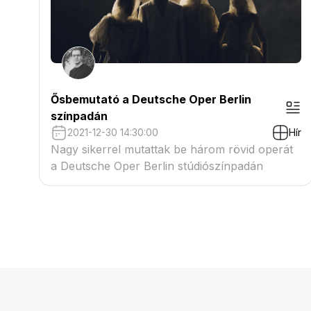
Ősbemutató a Deutsche Oper Berlin
színpadán
2021-12-30 14:30:00
Hír
Nagy sikerrel mutattak be három rövid operát
a Deutsche Oper Berlin stúdiószínpadán