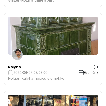
Glazer-Kozma galériában.
Kályha
2024-06-27 08:03:00
Esemény
Polgári kályha népies elemekkel.