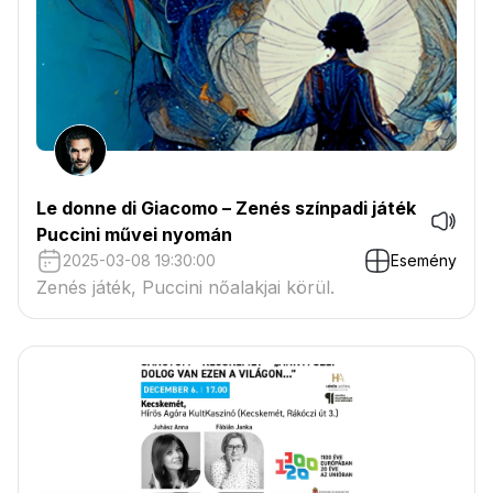
Le donne di Giacomo – Zenés színpadi játék
Puccini művei nyomán
2025-03-08 19:30:00
Esemény
Zenés játék, Puccini nőalakjai körül.