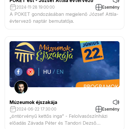
POKET est - József Attila évtervező
2024-11-28 19:00:00
Esemény
A POKET gondozásában megjelenő József Attila-
évtervező naptár bemutatója.
Múzeumok éjszakája
2024-06-22 17:30:00
Esemény
„öntörvényű kettős inga” - Felolvasószínházi
előadás Závada Péter és Tandori Dezső