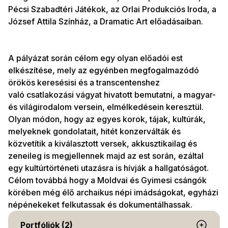
Pécsi Szabadtéri Játékok, az Orlai Produkciós Iroda, a
József Attila Színház, a Dramatic Art előadásaiban.
A pályázat során célom egy olyan előadói est
elkészítése, mely az egyénben megfogalmazódó
örökös keresésisi és a transcentenshez
való csatlakozási vágyat hivatott bemutatni, a magyar-
és világirodalom versein, elmélkedésein keresztül.
Olyan módon, hogy az egyes korok, tájak, kultúrák,
melyeknek gondolatait, hitét konzerválták és
közvetítik a kiválasztott versek, akkusztikailag és
zeneileg is megjellennek majd az est során, ezáltal
egy kultúrtörténeti utazásra is hívják a hallgatóságot.
Célom továbbá hogy a Moldvai és Gyimesi csángók
körében még élő archaikus népi imádságokat, egyházi
népénekeket felkutassak és dokumentálhassak.
Portfóliók (2)