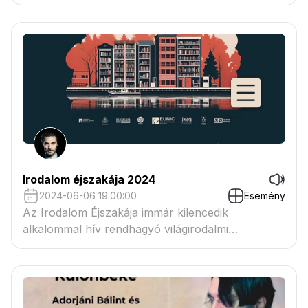
szövegeiből
Irodalom éjszakája 2024
2024-06-06 19:00:00
Esemény
Az Irodalom Éjszakája immár kilencedik
alkalommal hív rendhagyó világirodalmi
barangolásra.