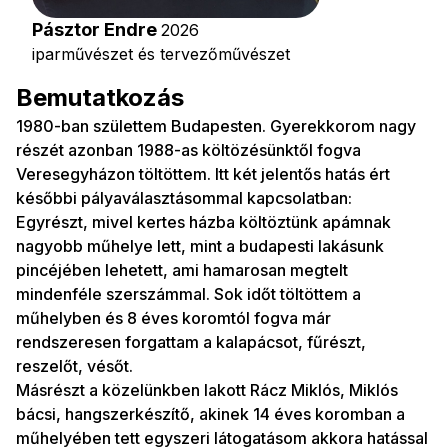
Pásztor Endre
2026
iparművészet és tervezőművészet
Bemutatkozás
1980-ban születtem Budapesten. Gyerekkorom nagy
részét azonban 1988-as költözésünktől fogva
Veresegyházon töltöttem. Itt két jelentős hatás ért
későbbi pályaválasztásommal kapcsolatban:
Egyrészt, mivel kertes házba költöztünk apámnak
nagyobb műhelye lett, mint a budapesti lakásunk
pincéjében lehetett, ami hamarosan megtelt
mindenféle szerszámmal. Sok időt töltöttem a
műhelyben és 8 éves koromtól fogva már
rendszeresen forgattam a kalapácsot, fűrészt,
reszelőt, vésőt.
Másrészt a közelünkben lakott Rácz Miklós, Miklós
bácsi, hangszerkészítő, akinek 14 éves koromban a
műhelyében tett egyszeri látogatásom akkora hatással