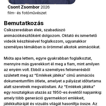
Csont Zsombor
2026
film- és fotóművészet
Bemutatkozás
Csíkszeredában élek, szabadúszó
animációkészítőként dolgozom. Oktató és ismertető
videók készítésével foglalkozom, ugyanakkor
személyes témákban is örömmel alkotok animációkat.
Mióta apa lettem, egyre gyakrabban foglalkoztat,
mennyire más gyerekkort él meg a fiam, mint amilyen
az enyém volt. Ebből a személyes felismerésből
született meg az “Emlékek játéka” című animációs
dokumentumfilm ötlete, amelyet a pályázat időtartama
alatt szeretnék megvalósítani. Az “Emlékek játéka”
egy nosztalgikus utazás az 1950-es évektől napjainkig:
amely több generáció gyermekkori emlékeit,
játékkultúráját és vizuális világát hasonlítja össze. Az