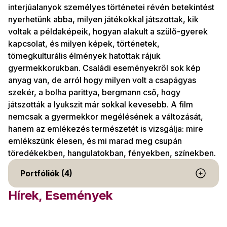
interjúalanyok személyes történetei révén betekintést
nyerhetünk abba, milyen játékokkal játszottak, kik
voltak a példaképeik, hogyan alakult a szülő-gyerek
kapcsolat, és milyen képek, történetek,
tömegkulturális élmények hatottak rájuk
gyermekkorukban. Családi eseményekről sok kép
anyag van, de arról hogy milyen volt a csapágyas
szekér, a bolha parittya, bergmann cső, hogy
játszották a lyukszit már sokkal kevesebb. A film
nemcsak a gyermekkor megélésének a változását,
hanem az emlékezés természetét is vizsgálja: mire
emlékszünk élesen, és mi marad meg csupán
töredékekben, hangulatokban, fényekben, színekben.
Portfóliók (4)
Hírek, Események