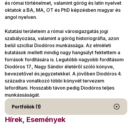
és római történelmet, valamint görög és latin nyelvet
oktatok a BA, MA, OT és PhD képzésben magyar és
angol nyelven.
Kutatási területeim a római városigazgatás jogi
szabályozása, valamint a görög historiográfia, azon
belül szicíliai Diodóros munkássága. Az elméleti
kutatások mellett mindig nagy hangsúlyt fektettem a
források fordítására is. Legutóbb nagyobb fordításom
Diodóros 17., Nagy Sándor életéről szóló könyve,
bevezetővel és jegyzetekkel. A jövőben Diodóros 4.
századra vonatkozó többi könyvét tervezem
lefordítani. Hosszabb távon pedig Diodóros teljes
munkássáságát.
Portfóliók (1)
Hírek, Események