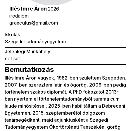
Illés Imre Áron
2026
irodalom
graeculus@gmail.com
Iskolák
Szegedi Tudományegyetem
Jelenlegi Munkahely
not set
Bemutatkozás
Illés Imre Áron vagyok, 1982-ben születtem Szegeden.
2007-ben szereztem latin és ógörög, 2009-ben pedig
történelem szakos diplomát. A PhD fokozatot 2013-
ban nyertem el történelemtudományból summa cum
laude minősítéssel, 2025-ben habilitáltam a Debreceni
Egyetemen. 2015. szeptemberétől dolgozom
tanársegédként, majd adjunktusként a Szegedi
Tudományegyetem Ókortörténeti Tanszékén, görög