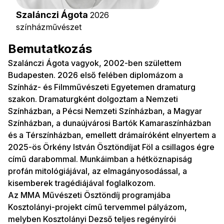
Szalánczi Ágota
2026
színházművészet
Bemutatkozás
Szalánczi Ágota vagyok, 2002-ben születtem
Budapesten. 2026 első felében diplomázom a
Színház- és Filmművészeti Egyetemen dramaturg
szakon. Dramaturgként dolgoztam a Nemzeti
Színházban, a Pécsi Nemzeti Színházban, a Magyar
Színházban, a dunaújvárosi Bartók Kamaraszínházban
és a Térszínházban, emellett drámaíróként elnyertem a
2025-ös Örkény István Ösztöndíjat Föl a csillagos égre
című darabommal. Munkáimban a hétköznapiság
profán mitológiájával, az elmagányosodással, a
kisemberek tragédiájával foglalkozom.
Az MMA Művészeti Ösztöndíj programjába
Kosztolányi-projekt című tervemmel pályázom,
melyben Kosztolányi Dezső teljes regényírói