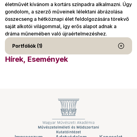
életművét kívánom a kortárs színpadra alkalmazni. Úgy
gondolom, a szerző műveinek lélektani ábrázolása
összecseng a hétköznapi élet feldolgozására törekvő
saját alkotói világommal, így erős alapot adnak a
dráma műnemében való újraértelmezéshez.
Portfóliók (1)
Hírek, Események