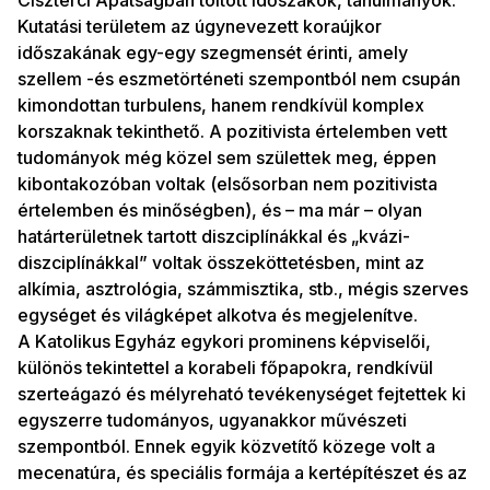
Ciszterci Apátságban töltött időszakok, tanulmányok.
Kutatási területem az úgynevezett koraújkor
időszakának egy-egy szegmensét érinti, amely
szellem -és eszmetörténeti szempontból nem csupán
kimondottan turbulens, hanem rendkívül komplex
korszaknak tekinthető. A pozitivista értelemben vett
tudományok még közel sem születtek meg, éppen
kibontakozóban voltak (elsősorban nem pozitivista
értelemben és minőségben), és – ma már – olyan
határterületnek tartott diszciplínákkal és „kvázi-
diszciplínákkal” voltak összeköttetésben, mint az
alkímia, asztrológia, számmisztika, stb., mégis szerves
egységet és világképet alkotva és megjelenítve.
A Katolikus Egyház egykori prominens képviselői,
különös tekintettel a korabeli főpapokra, rendkívül
szerteágazó és mélyreható tevékenységet fejtettek ki
egyszerre tudományos, ugyanakkor művészeti
szempontból. Ennek egyik közvetítő közege volt a
mecenatúra, és speciális formája a kertépítészet és az