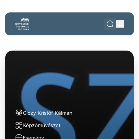
Giczy Kristóf Kálmán
Képzőművészet
Esemény