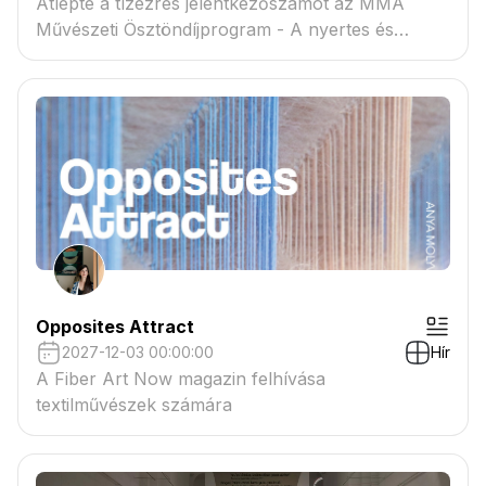
Átlépte a tízezres jelentkezőszámot az MMA
Művészeti Ösztöndíjprogram - A nyertes és
tartaléklistás pályázók névsora megtekinthető a
csatolmányban
Opposites Attract
2027-12-03 00:00:00
Hír
A Fiber Art Now magazin felhívása
textilművészek számára