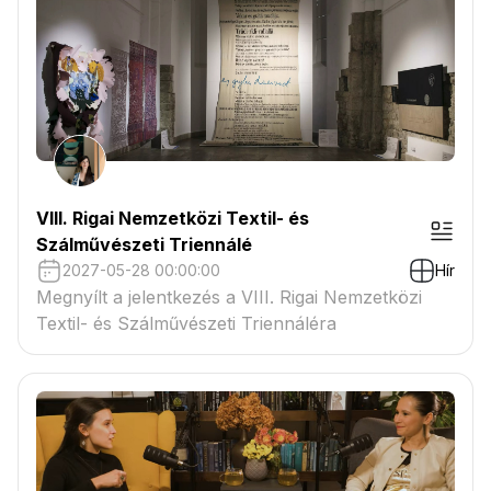
VIII. Rigai Nemzetközi Textil- és
Szálművészeti Triennálé
2027-05-28 00:00:00
Hír
Megnyílt a jelentkezés a VIII. Rigai Nemzetközi
Textil- és Szálművészeti Triennáléra