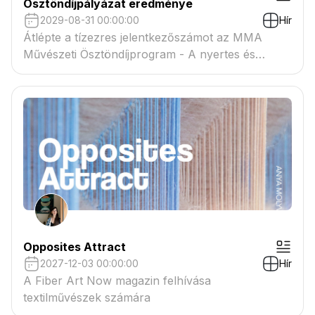
Ösztöndíjpályázat eredménye
2029-08-31 00:00:00
Hír
Átlépte a tízezres jelentkezőszámot az MMA
Művészeti Ösztöndíjprogram - A nyertes és
tartaléklistás pályázók névsora megtekinthető a
csatolmányban
Opposites Attract
2027-12-03 00:00:00
Hír
A Fiber Art Now magazin felhívása
textilművészek számára