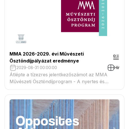
MMA 2026-2029. évi Művészeti
Ösztöndíjpályázat eredménye
2029-08-31 00:00:00
Hír
Átlépte a tízezres jelentkezőszámot az MMA
Művészeti Ösztöndíjprogram - A nyertes és
tartaléklistás pályázók névsora megtekinthető a
csatolmányban