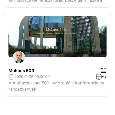
és művészeket népszerűsítő beszélgető műsora
Mohács 500
2026-11-28 09:00:00
Hír
A mohácsi csata 500. évfordulója konferencia és
rendezvények