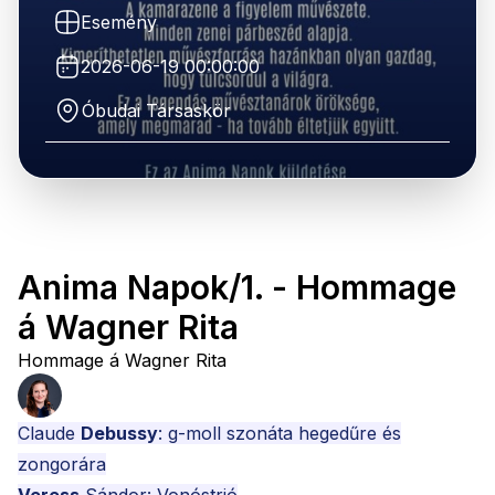
Esemény
2026-06-19 00:00:00
Óbudai Társaskör
Anima Napok/1. - Hommage
á Wagner Rita
Hommage á Wagner Rita
Claude
Debussy
: g-moll szonáta hegedűre és
zongorára