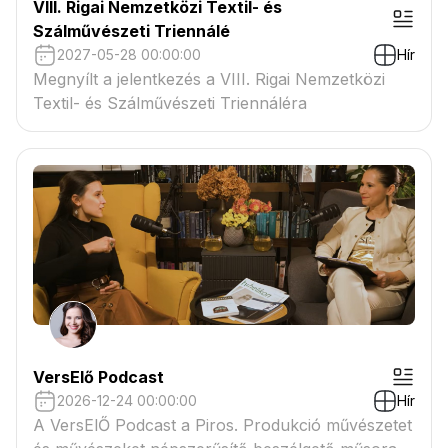
VIII. Rigai Nemzetközi Textil- és
Szálművészeti Triennálé
2027-05-28 00:00:00
Hír
Megnyílt a jelentkezés a VIII. Rigai Nemzetközi
Textil- és Szálművészeti Triennáléra
VersElő Podcast
2026-12-24 00:00:00
Hír
A VersElŐ Podcast a Piros. Produkció művészetet