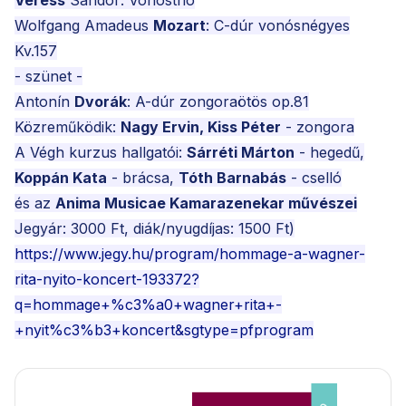
Veress
Sándor: Vonóstrió
Wolfgang Amadeus
Mozart
: C-dúr vonósnégyes
Kv.157
- szünet -
Antonín
Dvorák
: A-dúr zongoraötös op.81
Közreműködik:
Nagy Ervin, Kiss Péter
- zongora
A Végh kurzus hallgatói:
Sárréti Márton
- hegedű,
Koppán Kata
- brácsa,
Tóth Barnabás
- cselló
és az
Anima Musicae Kamarazenekar művészei
Jegyár: 3000 Ft, diák/nyugdíjas: 1500 Ft)
https://www.jegy.hu/program/hommage-a-wagner-
rita-nyito-koncert-193372?
q=hommage+%c3%a0+wagner+rita+-
+nyit%c3%b3+koncert&sgtype=pfprogram