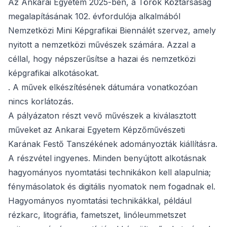
Az Ankarai Egyetem 2025-ben, a Török Köztársaság
megalapításának 102. évfordulója alkalmából
Nemzetközi Mini Képgrafikai Biennálét szervez, amely
nyitott a nemzetközi művészek számára. Azzal a
céllal, hogy népszerűsítse a hazai és nemzetközi
képgrafikai alkotásokat.
. A művek elkészítésének dátumára vonatkozóan
nincs korlátozás.
A pályázaton részt vevő művészek a kiválasztott
műveket az Ankarai Egyetem Képzőművészeti
Karának Festő Tanszékének adományozták kiállításra.
A részvétel ingyenes. Minden benyújtott alkotásnak
hagyományos nyomtatási technikákon kell alapulnia;
fénymásolatok és digitális nyomatok nem fogadnak el.
Hagyományos nyomtatási technikákkal, például
rézkarc, litográfia, fametszet, linóleummetszet