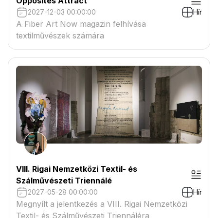
Opposites Attract
2027-12-03 00:00:00
Hír
A Fiber Art Now magazin felhívása
textilművészek számára
VIII. Rigai Nemzetközi Textil- és
Szálművészeti Triennálé
2027-05-28 00:00:00
Hír
Megnyílt a jelentkezés a VIII. Rigai Nemzetközi
Textil- és Szálművészeti Triennáléra