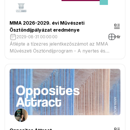
MMA 2026-2029. évi Művészeti
Ösztöndíjpályázat eredménye
2029-08-31 00:00:00
Hír
Átlépte a tízezres jelentkezőszámot az MMA
Művészeti Ösztöndíjprogram - A nyertes és
tartaléklistás pályázók névsora megtekinthető a
csatolmányban