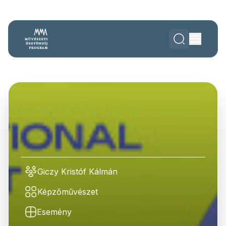
Giczy Kristóf Kálmán
Képzőművészet
Esemény