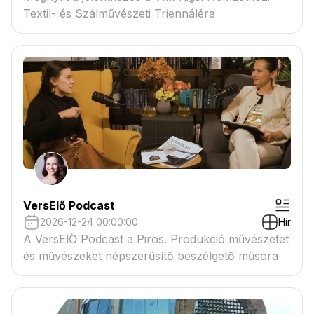
Textil- és Szálművészeti Triennáléra
VersElő Podcast
2026-12-24 00:00:00
Hír
A VersElŐ Podcast a Piros. Produkció művészetet
és művészeket népszerűsítő beszélgető műsora