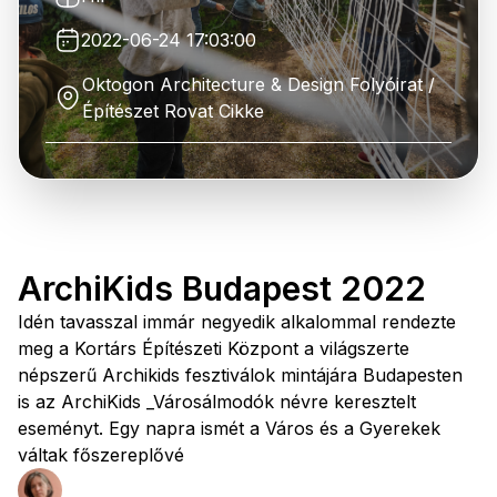
2022-06-24 17:03:00
Oktogon Architecture & Design Folyóirat /
Építészet Rovat Cikke
ArchiKids Budapest 2022
Idén tavasszal immár negyedik alkalommal rendezte
meg a Kortárs Építészeti Központ a világszerte
népszerű Archikids fesztiválok mintájára Budapesten
is az ArchiKids _Városálmodók névre keresztelt
eseményt. Egy napra ismét a Város és a Gyerekek
váltak főszereplővé