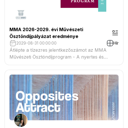
MMA 2026-2029. évi Művészeti
Ösztöndíjpályázat eredménye
2029-08-31 00:00:00
Hír
Átlépte a tízezres jelentkezőszámot az MMA
Művészeti Ösztöndíjprogram - A nyertes és
tartaléklistás pályázók névsora megtekinthető a
csatolmányban