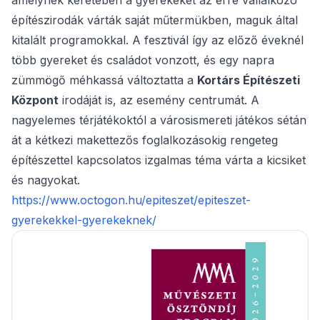
amelynek keretében a gyerekeket az erre vállalkozó
építészirodák várták saját műtermükben, maguk által
kitalált programokkal. A fesztivál így az előző éveknél
több gyereket és családot vonzott, és egy napra
zümmögő méhkassá változtatta a
Kortárs Építészeti
Központ
irodáját is, az esemény centrumát. A
nagyelemes térjátékoktól a városismereti játékos sétán
át a kétkezi makettezős foglalkozásokig rengeteg
építészettel kapcsolatos izgalmas téma várta a kicsiket
és nagyokat.
https://www.octogon.hu/epiteszet/epiteszet-
gyerekekkel-gyerekeknek/