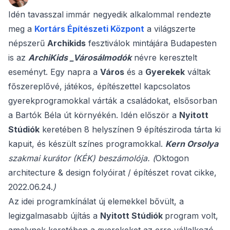
Idén tavasszal immár negyedik alkalommal rendezte
meg a
Kortárs Építészeti Központ
a világszerte
népszerű
Archikids
fesztiválok mintájára Budapesten
is az
ArchiKids _Városálmodók
névre keresztelt
eseményt. Egy napra a
Város
és a
Gyerekek
váltak
főszereplővé, játékos, építészettel kapcsolatos
gyerekprogramokkal várták a családokat, elsősorban
a Bartók Béla út környékén. Idén először a
Nyitott
Stúdiók
keretében 8 helyszínen 9 építésziroda tárta ki
kapuit, és készült színes programokkal.
Kern Orsolya
szakmai kurátor (KÉK) beszámolója. (
Oktogon
architecture & design folyóirat / építészet rovat cikke,
2022.06.24.
)
Az idei programkínálat új elemekkel bővült, a
legizgalmasabb újítás a
Nyitott Stúdiók
program volt,