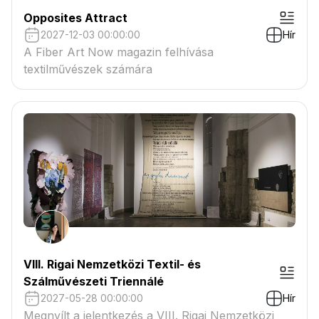
Opposites Attract
2027-12-03 00:00:00
Hír
A Fiber Art Now magazin felhívása
textilművészek számára
VIII. Rigai Nemzetközi Textil- és
Szálművészeti Triennálé
2027-05-28 00:00:00
Hír
Megnyílt a jelentkezés a VIII. Rigai Nemzetközi