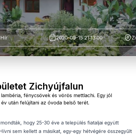
Hír
2020-09-15 21:13:00
Z
pületet Zichyújfalun
lambéria, fénycsövek és vörös mettlachi. Egy jól
 év után felújítani az óvoda belső terét.
mondták, hogy 25-30 éve a település fiataljai együtt
Hívni sem kellett a másikat, egy-egy hétvégére összegyűlt