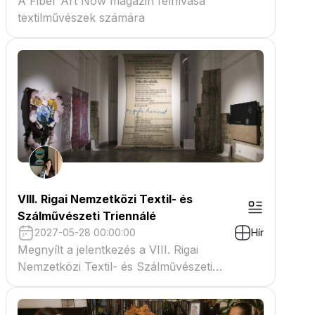
A Fiber Art Now magazin felhívása
textilművészek számára
VIII. Rigai Nemzetközi Textil- és
Szálművészeti Triennálé
2027-05-28 00:00:00
Hír
Megnyílt a jelentkezés a VIII. Rigai
Nemzetközi Textil- és Szálművészeti
Triennáléra