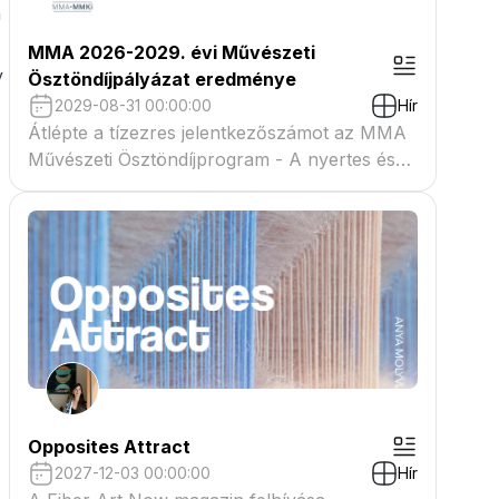
a
A
MMA 2026-2029. évi Művészeti
y
Ösztöndíjpályázat eredménye
2029-08-31 00:00:00
Hír
Átlépte a tízezres jelentkezőszámot az MMA
Művészeti Ösztöndíjprogram - A nyertes és
tartaléklistás pályázók névsora megtekinthető
a csatolmányban
Opposites Attract
2027-12-03 00:00:00
Hír