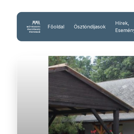
Hírek,
Főoldal
Ösztöndíjasok
Esemén