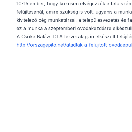
10-15 ember, hogy közösen elvégezzék a falu szám
felújításánál, amire szükség is volt, ugyanis a munk
kivitelező cég munkatársai, a településvezetés és f
ez a munka a szeptemberi óvodakezdésre elkészül
A Csóka Balázs DLA tervei alapján elkészült felújít
http://orszagepito.net/atadtak-a-felujitott-ovodaepu