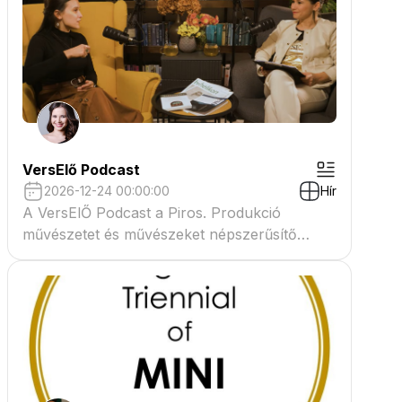
VersElő Podcast
2026-12-24 00:00:00
Hír
A VersElŐ Podcast a Piros. Produkció
művészetet és művészeket népszerűsítő
beszélgető műsora