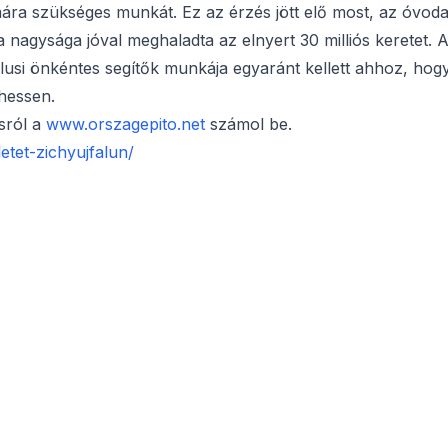
ára szükséges munkát. Ez az érzés jött elő most, az óvod
a nagysága jóval meghaladta az elnyert 30 milliós keretet. 
alusi önkéntes segítők munkája egyaránt kellett ahhoz, hog
hessen.
ásról a
www.orszagepito.net
számol be.
letet-zichyujfalun/