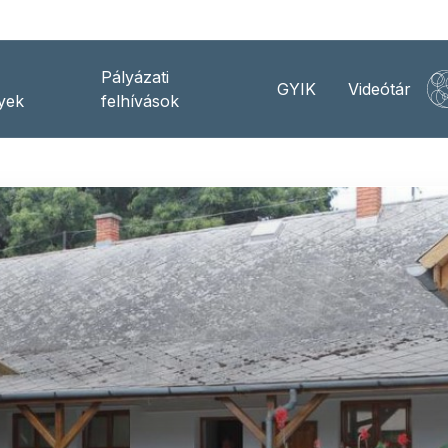
Pályázati
GYIK
Videótár
yek
felhívások