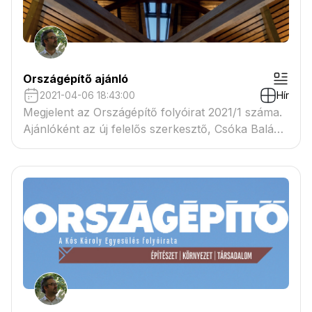
Országépítő ajánló
2021-04-06 18:43:00
Hír
Megjelent az Országépítő folyóirat 2021/1 száma.
Ajánlóként az új felelős szerkesztő, Csóka Balázs
beköszöntőjét olvashatják! Megrendelhető a
folyóirat internetes felületén: