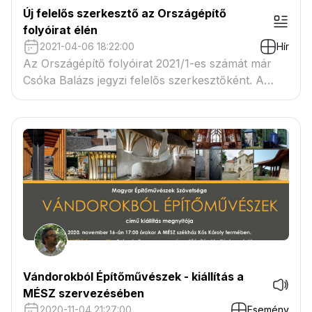
Új felelős szerkesztő az Országépítő
folyóirat élén
2021-04-06 18:22:00
Hír
Az Országépítő folyóirat 2021/1-es számát már
Csóka Balázs jegyzi felelős szerkesztőként. A
lapszám előzetes ajánlójaként az ő
bemutatkozását, illetve az előző lapszám Dévényi
Sándor főszerkesztő által írt előszavát adta közre
az orszagepito.net honlap, a személyi változások
bemutatására.
Vándorokból Építőművészek - kiállítás a
MÉSZ szervezésében
2020-11-04 21:27:00
Esemény