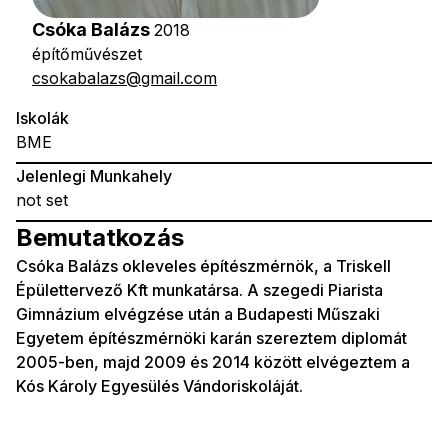
Csóka Balázs
2018
építőművészet
csokabalazs@gmail.com
Iskolák
BME
Jelenlegi Munkahely
not set
Bemutatkozás
Csóka Balázs okleveles építészmérnök, a Triskell
Épülettervező Kft munkatársa. A szegedi Piarista
Gimnázium elvégzése után a Budapesti Műszaki
Egyetem építészmérnöki karán szereztem diplomát
2005-ben, majd 2009 és 2014 között elvégeztem a
Kós Károly Egyesülés Vándoriskoláját.