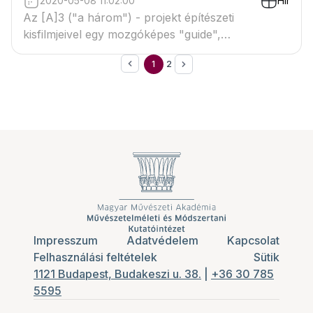
2020-05-08 11:02:00
Hír
Az [A]3 ("a három") - projekt építészeti
kisfilmjeivel egy mozgóképes "guide",
aktualizálható válogatás a fiatal magyar
1
2
építészgeneráció kiemelkedő munkáiból.
Impresszum
Adatvédelem
Kapcsolat
Felhasználási feltételek
Sütik
1121 Budapest, Budakeszi u. 38.
|
+36 30 785
5595