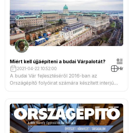
munkájukról és kockaházakról.
Miért kell újjáépíteni a budai Várpalotát?
2021-04-22 10:52:00
Hír
A budai Vár fejlesztéséről 2016-ban az
Országépítő folyóirat számára készített interjú
szerkesztett változata megjelent az újság
internetes felületén.