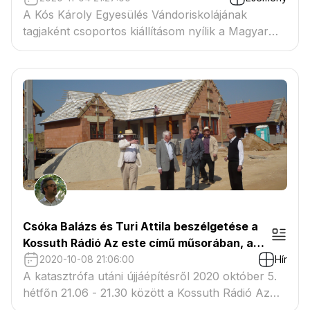
A Kós Károly Egyesülés Vándoriskolájának
tagjaként csoportos kiállításom nyílik a Magyar
Építőművészek Szövetségének székházában.
Csóka Balázs és Turi Attila beszélgetése a
Kossuth Rádió Az este című műsorában, a
Vörösiszap Katasztrófa 10 éves
2020-10-08 21:06:00
Hír
évfordulóján
A katasztrófa utáni újjáépítésről 2020 október 5.
hétfőn 21.06 - 21.30 között a Kossuth Rádió Az
este című műsorában volt hallható Turi Attila és