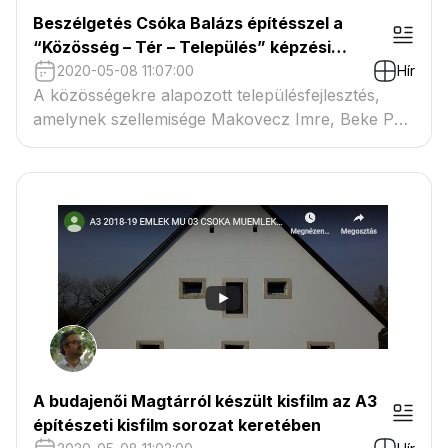
Beszélgetés Csóka Balázs építésszel a
“Közösség – Tér – Település” képzési
programról
2020-05-08 11:07:00
Hír
A közösségekre alapozott településfejlesztés,
amelynek szellemisége Makovecz Imre, Beke Pál
és Varga A. Tamás, továbbá az egykori „nyitott
ház kollégium” munkásságán alapszik. Csóka
Balázs építész, mint képző vett részt a
programban.
A budajenői Magtárról készült kisfilm az A3
építészeti kisfilm sorozat keretében