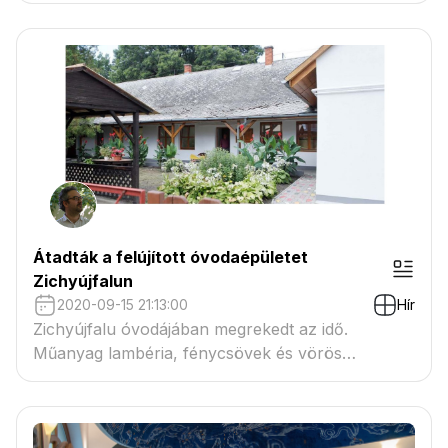
Csóka Balázs építészek beszélgetése.
Átadták a felújított óvodaépületet
Zichyújfalun
2020-09-15 21:13:00
Hír
Zichyújfalu óvodájában megrekedt az idő.
Műanyag lambéria, fénycsövek és vörös
mettlachi. Egy jól előkészített pályázattal és
összefogással sikerült 30 év után felújítani az
óvoda belső terét.