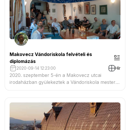
Makovecz Vándoriskola felvételi és
diplomázás
2020-09-14 12:23:00
Hír
2020. szeptember 5-én a Makovecz utcai
irodaházban gyülekeztek a Vándoriskola mesterei
és vándorai. Az egész napos programot Csóka
Balázs építész mutatta be a www.orszagepito.net
felületén megjelent videóbeszámolóban.