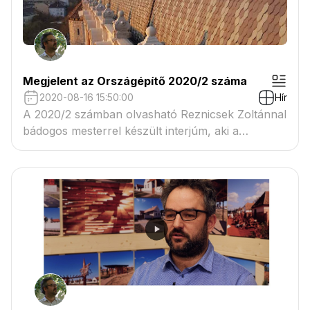
Megjelent az Országépítő 2020/2 száma
2020-08-16 15:50:00
Hír
A 2020/2 számban olvasható Reznicsek Zoltánnal
bádogos mesterrel készült interjúm, aki a
Budavári Lovarda épületén végzett bádogos
munkájáért 2019. évben Pro Architectura díjat
kapott.