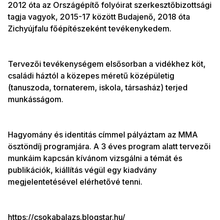
2012 óta az Országépítő folyóirat szerkesztőbizottsági
tagja vagyok, 2015-17 között Budajenő, 2018 óta
Zichyújfalu főépítészeként tevékenykedem.
Tervezői tevékenységem elsősorban a vidékhez köt,
családi háztól a közepes méretű középületig
(tanuszoda, tornaterem, iskola, társasház) terjed
munkásságom.
Hagyomány és identitás címmel pályáztam az MMA
ösztöndíj programjára. A 3 éves program alatt tervezői
munkáim kapcsán kívánom vizsgálni a témát és
publikációk, kiállítás végül egy kiadvány
megjelentetésével elérhetővé tenni.
https://csokabalazs.blogstar.hu/