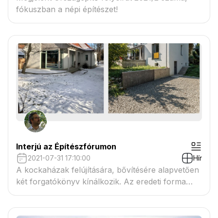
fókuszban a népi építészet!
Interjú az Építészfórumon
2021-07-31 17:10:00
Hír
A kockaházak felújítására, bővítésére alapvetően
két forgatókönyv kínálkozik. Az eredeti forma
megmarad és annak toldása történik, vagy a ház
teljesen átalakul. Egy ilyen és egy olyan, egyaránt
kiemelkedő átalakítás tervezőjét kérdeztük