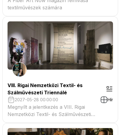
A Fiber Art Now magazin felhívása
textilművészek számára
VIII. Rigai Nemzetközi Textil- és
Szálművészeti Triennálé
2027-05-28 00:00:00
Hír
Megnyílt a jelentkezés a VIII. Rigai
Nemzetközi Textil- és Szálművészeti
Triennáléra