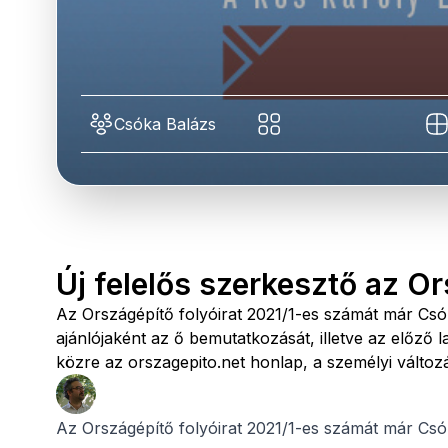
Csóka Balázs
Új felelős szerkesztő az Or
Az Országépítő folyóirat 2021/1-es számát már Csók
ajánlójaként az ő bemutatkozását, illetve az előző 
közre az orszagepito.net honlap, a személyi válto
Az Országépítő folyóirat 2021/1-es számát már Csók