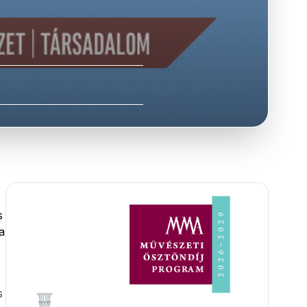
s
a
s