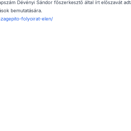
lapszám Dévényi Sándor főszerkesztő által írt előszavát adt
zások bemutatására.
szagepito-folyoirat-elen/