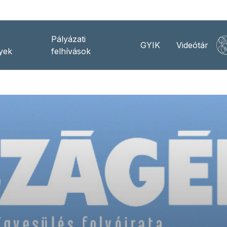
Pályázati
GYIK
Videótár
yek
felhívások