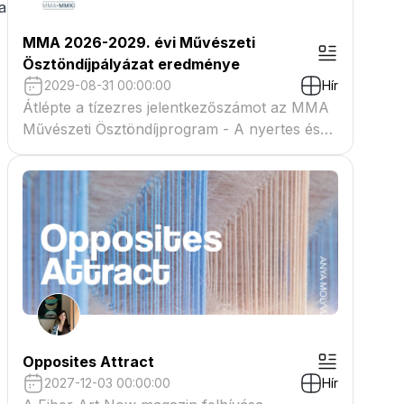
a
MMA 2026-2029. évi Művészeti
Ösztöndíjpályázat eredménye
2029-08-31 00:00:00
Hír
Átlépte a tízezres jelentkezőszámot az MMA
Művészeti Ösztöndíjprogram - A nyertes és
tartaléklistás pályázók névsora megtekinthető
a csatolmányban
Opposites Attract
2027-12-03 00:00:00
Hír