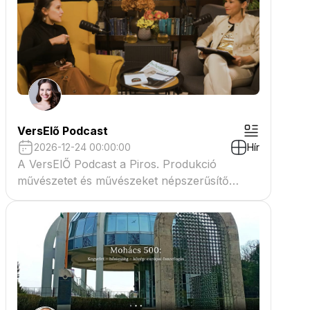
VersElő Podcast
2026-12-24 00:00:00
Hír
A VersElŐ Podcast a Piros. Produkció
művészetet és művészeket népszerűsítő
beszélgető műsora