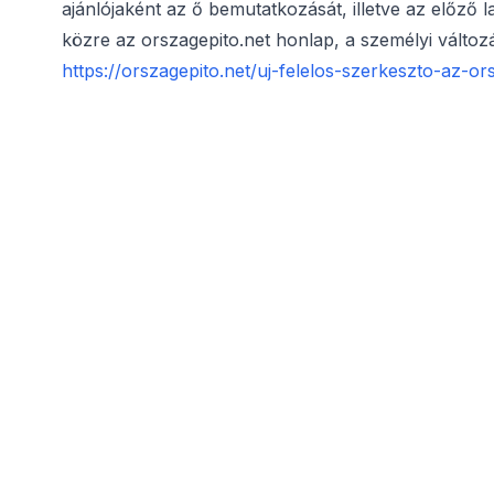
ajánlójaként az ő bemutatkozását, illetve az előző 
közre az orszagepito.net honlap, a személyi válto
https://orszagepito.net/uj-felelos-szerkeszto-az-or