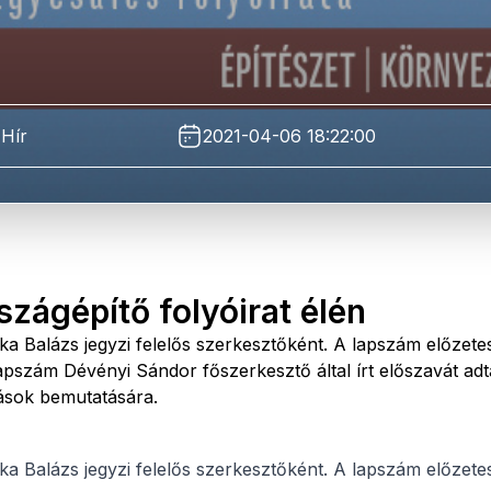
Hír
2021-04-06 18:22:00
szágépítő folyóirat élén
a Balázs jegyzi felelős szerkesztőként. A lapszám előzete
lapszám Dévényi Sándor főszerkesztő által írt előszavát adt
zások bemutatására.
a Balázs jegyzi felelős szerkesztőként. A lapszám előzete