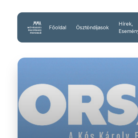
Hírek,
Főoldal
Ösztöndíjasok
Esemén