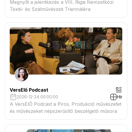
Megnyílt a jelentkezés a VIII. Rigai Nemzetközi
Textil- és Szálművészeti Triennáléra
VersElő Podcast
2026-12-24 00:00:00
Hír
A VersElŐ Podcast a Piros. Produkció művészetet
és művészeket népszerűsítő beszélgető műsora