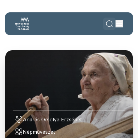
András Orsolya Erzsébet
Népművészet