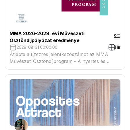
MMA 2026-2029. évi Művészeti
Ösztöndíjpályázat eredménye
2029-08-31 00:00:00
Hír
Átlépte a tízezres jelentkezőszámot az MMA
Művészeti Ösztöndíjprogram - A nyertes és
tartaléklistás pályázók névsora megtekinthető a
csatolmányban