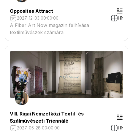
Opposites Attract
2027-12-03 00:00:00
Hír
A Fiber Art Now magazin felhívása
textilművészek számára
VIII. Rigai Nemzetközi Textil- és
Szálművészeti Triennálé
2027-05-28 00:00:00
Hír