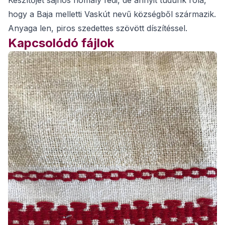
Készítőjét sajnos homály fedi, de annyit tudunk róla,
hogy a Baja melletti Vaskút nevű községből származik.
Anyaga len, piros szedettes szövött díszítéssel.
Kapcsolódó fájlok