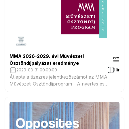
MMA 2026-2029. évi Művészeti
Ösztöndíjpályázat eredménye
2029-08-31 00:00:00
Hír
Átlépte a tízezres jelentkezőszámot az MMA
Művészeti Ösztöndíjprogram - A nyertes és
tartaléklistás pályázók névsora megtekinthető a
csatolmányban