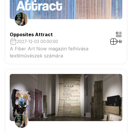
Opposites Attract
2027-12-03 00:00:00
Hír
A Fiber Art Now magazin felhívása
textilművészek számára