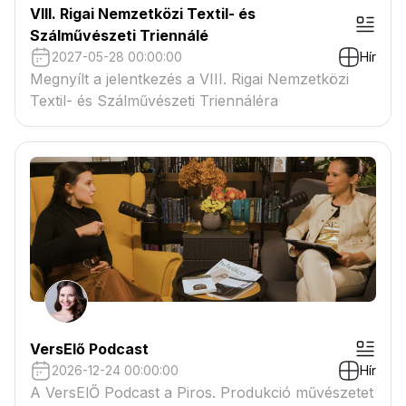
VIII. Rigai Nemzetközi Textil- és
Szálművészeti Triennálé
2027-05-28 00:00:00
Hír
Megnyílt a jelentkezés a VIII. Rigai Nemzetközi
Textil- és Szálművészeti Triennáléra
VersElő Podcast
2026-12-24 00:00:00
Hír
A VersElŐ Podcast a Piros. Produkció művészetet