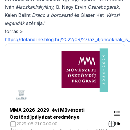
Iván
Macskakirálylány,
B. Nagy Ervin
Cserebogarak
,
Kelen Bálint
Draco a borzasztó
és Glaser Kati
Városi
legendák
szériája."
forrás >
https://dotandline.blog.hu/2022/09/27/az_ifjoncoknak_
MMA 2026-2029. évi Művészeti
Ösztöndíjpályázat eredménye
2029-08-31 00:00:00
Hír