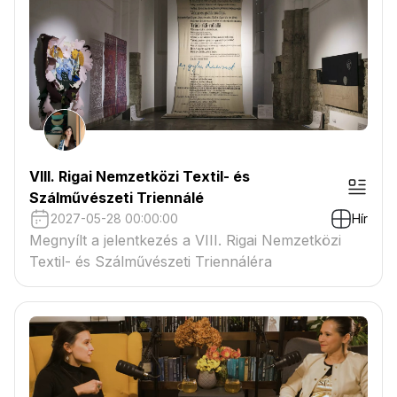
VIII. Rigai Nemzetközi Textil- és
Szálművészeti Triennálé
2027-05-28 00:00:00
Hír
Megnyílt a jelentkezés a VIII. Rigai Nemzetközi
Textil- és Szálművészeti Triennáléra