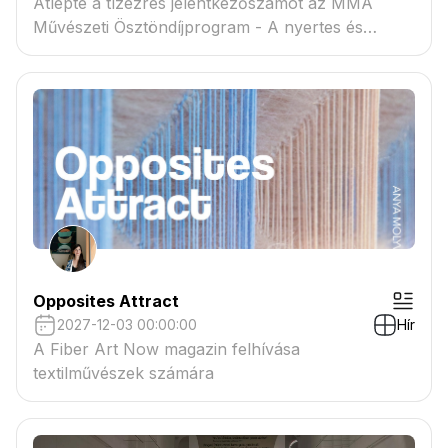
Átlépte a tízezres jelentkezőszámot az MMA
Művészeti Ösztöndíjprogram - A nyertes és
tartaléklistás pályázók névsora megtekinthető a
csatolmányban
Opposites Attract
2027-12-03 00:00:00
Hír
A Fiber Art Now magazin felhívása
textilművészek számára