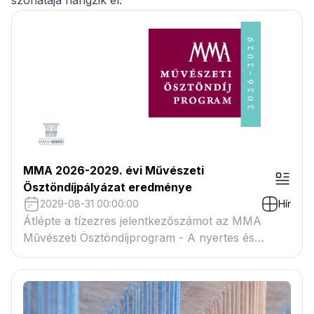
szonátája hangzik el.
MMA 2026-2029. évi Művészeti
Ösztöndíjpályázat eredménye
2029-08-31 00:00:00
Hír
Átlépte a tízezres jelentkezőszámot az MMA
Művészeti Ösztöndíjprogram - A nyertes és
tartaléklistás pályázók névsora megtekinthető a
csatolmányban