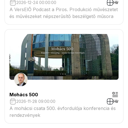
2026-12-24 00:00:00
Hír
A VersElŐ Podcast a Piros. Produkció művészetet
és művészeket népszerűsítő beszélgető műsora
Mohács 500
2026-11-28 09:00:00
Hír
A mohácsi csata 500. évfordulója konferencia és
rendezvények