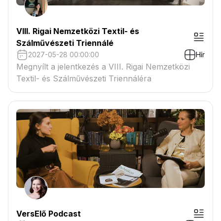
VIII. Rigai Nemzetközi Textil- és
Szálművészeti Triennálé
2027-05-28 00:00:00
Hír
Megnyílt a jelentkezés a VIII. Rigai Nemzetközi
Textil- és Szálművészeti Triennáléra
VersElő Podcast