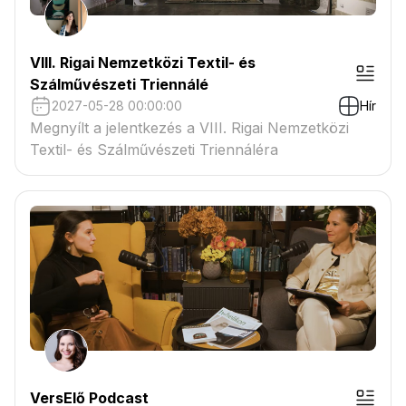
VIII. Rigai Nemzetközi Textil- és
Szálművészeti Triennálé
2027-05-28 00:00:00
Hír
Megnyílt a jelentkezés a VIII. Rigai Nemzetközi
Textil- és Szálművészeti Triennáléra
VersElő Podcast