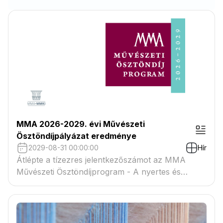
MMA 2026-2029. évi Művészeti
Ösztöndíjpályázat eredménye
2029-08-31 00:00:00
Hír
Átlépte a tízezres jelentkezőszámot az MMA
Művészeti Ösztöndíjprogram - A nyertes és
tartaléklistás pályázók névsora megtekinthető a
csatolmányban