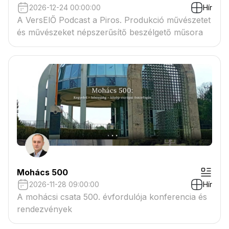
2026-12-24 00:00:00
Hír
A VersElŐ Podcast a Piros. Produkció művészetet
és művészeket népszerűsítő beszélgető műsora
Mohács 500
2026-11-28 09:00:00
Hír
A mohácsi csata 500. évfordulója konferencia és
rendezvények