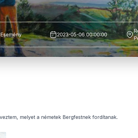
R
Esemény
2023-05-06 00:00:00
P
zerveztem, melyet a németek Bergfestnek fordítanak.