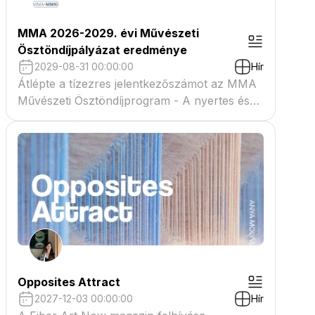
MMA 2026-2029. évi Művészeti
Ösztöndíjpályázat eredménye
2029-08-31 00:00:00
Hír
Átlépte a tízezres jelentkezőszámot az MMA
Művészeti Ösztöndíjprogram - A nyertes és
tartaléklistás pályázók névsora megtekinthető
a csatolmányban
Opposites Attract
2027-12-03 00:00:00
Hír