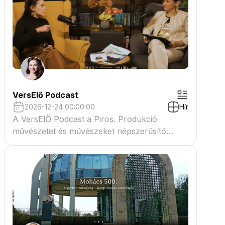
VersElő Podcast
2026-12-24 00:00:00
Hír
A VersElŐ Podcast a Piros. Produkció
művészetet és művészeket népszerűsítő
beszélgető műsora