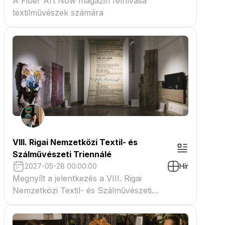
A Fiber Art Now magazin felhívása
textilművészek számára
VIII. Rigai Nemzetközi Textil- és
Szálművészeti Triennálé
2027-05-28 00:00:00
Hír
Megnyílt a jelentkezés a VIII. Rigai
Nemzetközi Textil- és Szálművészeti
Triennáléra