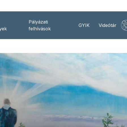
Pályázati
GYIK
Videótár
yek
felhívások