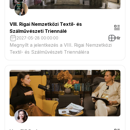
VIII. Rigai Nemzetközi Textil- és
Szálművészeti Triennálé
2027-05-28 00:00:00
Hír
Megnyílt a jelentkezés a VIII. Rigai Nemzetközi
Textil- és Szálművészeti Triennáléra