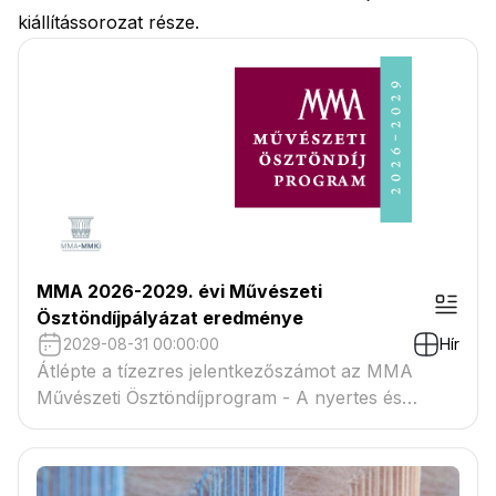
kiállítássorozat része.
MMA 2026-2029. évi Művészeti
Ösztöndíjpályázat eredménye
2029-08-31 00:00:00
Hír
Átlépte a tízezres jelentkezőszámot az MMA
Művészeti Ösztöndíjprogram - A nyertes és
tartaléklistás pályázók névsora megtekinthető a
csatolmányban