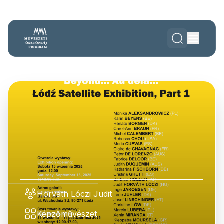
Horváth Lóczi Judit
Képzőművészet