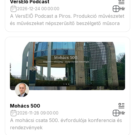
VersElő Podcast
2026-12-24 00:00:00
Hír
A VersElŐ Podcast a Piros. Produkció művészetet
és művészeket népszerűsítő beszélgető műsora
Mohács 500
2026-11-28 09:00:00
Hír
A mohácsi csata 500. évfordulója konferencia és
rendezvények