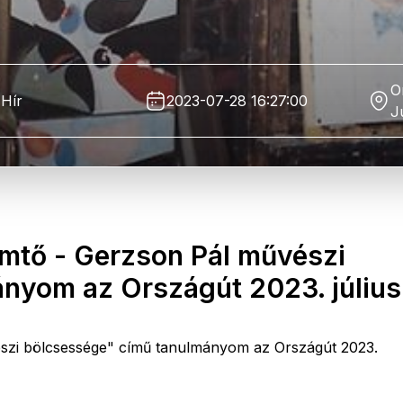
O
Hír
2023-07-28 16:27:00
J
emtő - Gerzson Pál művészi
nyom az Országút 2023. július
észi bölcsessége" című tanulmányom az Országút 2023.