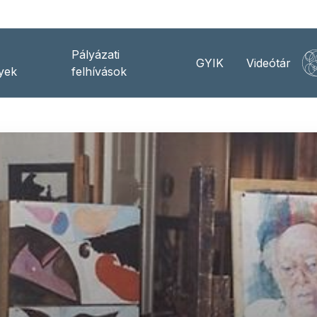
Pályázati
GYIK
Videótár
yek
felhívások