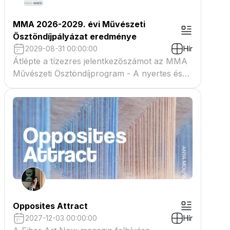
MMA 2026-2029. évi Művészeti
Ösztöndíjpályázat eredménye
2029-08-31 00:00:00
Hír
Átlépte a tízezres jelentkezőszámot az MMA
Művészeti Ösztöndíjprogram - A nyertes és
tartaléklistás pályázók névsora megtekinthető
a csatolmányban
Opposites Attract
2027-12-03 00:00:00
Hír