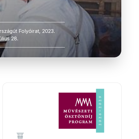
rszágút Folyóirat, 2023.
úlius 28.