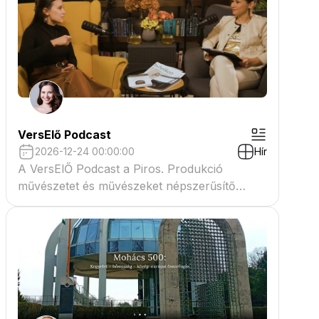
VersElő Podcast
2026-12-24 00:00:00
Hír
A VersElŐ Podcast a Piros. Produkció
művészetet és művészeket népszerűsítő
beszélgető műsora