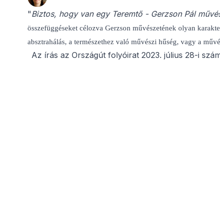
"
Biztos, hogy van egy Teremtő - Gerzson Pál művé
összefüggéseket célozva Gerzson művészetének olyan karakteri
absztrahálás, a természethez való művészi hűség, vagy a művés
Az írás az Országút folyóirat 2023. július 28-i sz