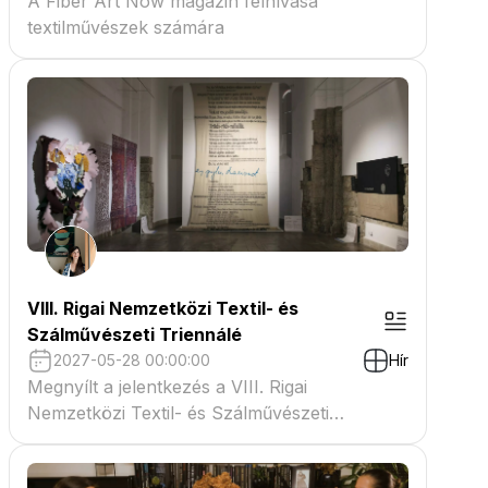
A Fiber Art Now magazin felhívása
textilművészek számára
VIII. Rigai Nemzetközi Textil- és
Szálművészeti Triennálé
2027-05-28 00:00:00
Hír
Megnyílt a jelentkezés a VIII. Rigai
Nemzetközi Textil- és Szálművészeti
Triennáléra