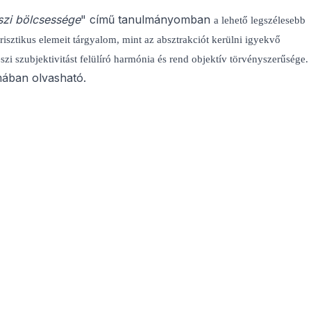
szi bölcsessége
" című tanulmányomban
a lehető legszélesebb
sztikus elemeit tárgyalom, mint az absztrakciót kerülni igyekvő
zi szubjektivitást felülíró harmónia és rend objektív törvényszerűsége.
ámában olvasható.