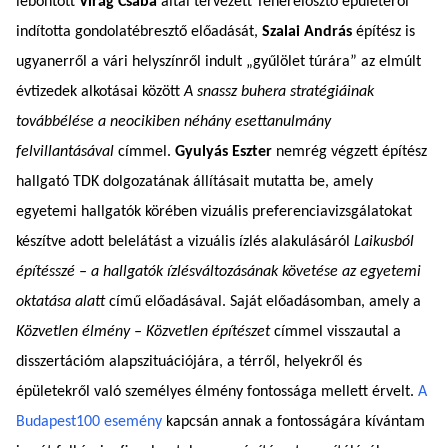
lebontott
Virág Csaba
által tervezett Teherelosztó épületéről
indította gondolatébresztő előadását,
Szalai András
építész is
ugyanerről a vári helyszínről indult „gyűlölet túrára” az elmúlt
évtizedek alkotásai között
A snassz buhera stratégiáinak
továbbélése a neocikiben néhány esettanulmány
felvillantásával
címmel.
Gyulyás Eszter
nemrég végzett építész
hallgató TDK dolgozatának állításait mutatta be, amely
egyetemi hallgatók körében vizuális preferenciavizsgálatokat
készítve adott belelátást a vizuális ízlés alakulásáról
Laikusból
építésszé – a hallgatók ízlésváltozásának követése az egyetemi
oktatása alatt
című előadásával. Saját előadásomban, amely a
Közvetlen élmény – Közvetlen építészet
címmel visszautal a
disszertációm alapszituációjára, a térről, helyekről és
épületekről való személyes élmény fontossága mellett érvelt.
A
Budapest100 esemény
kapcsán annak a fontosságára kívántam