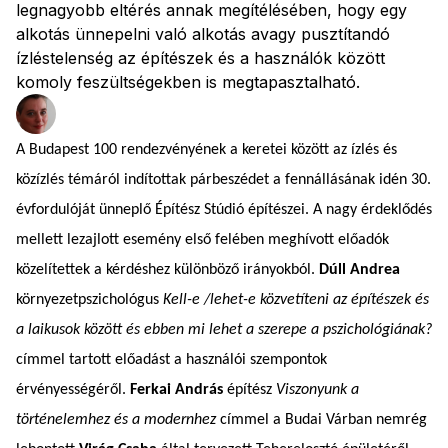
legnagyobb eltérés annak megítélésében, hogy egy
alkotás ünnepelni való alkotás avagy pusztítandó
ízléstelenség az építészek és a használók között
komoly feszültségekben is megtapasztalható.
A Budapest 100 rendezvényének a keretei között az ízlés és
közízlés témáról indítottak párbeszédet a fennállásának idén 30.
évfordulóját ünneplő Építész Stúdió építészei. A nagy érdeklődés
mellett lezajlott esemény első felében meghívott előadók
közelítettek a kérdéshez különböző irányokból.
Dúll Andrea
környezetpszichológus
Kell-e /lehet-e közvetíteni az építészek és
a laikusok között és ebben mi lehet a szerepe a pszichológiának?
címmel tartott előadást a használói szempontok
érvényességéről.
Ferkai András
építész
Viszonyunk a
történelemhez és a modernhez
címmel a Budai Várban nemrég