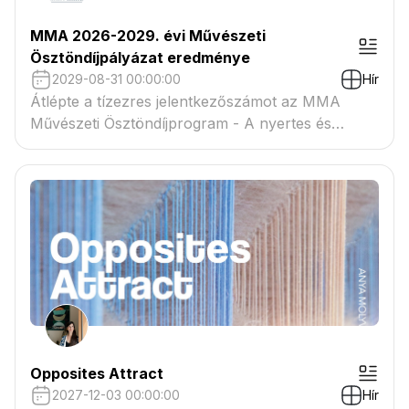
MMA 2026-2029. évi Művészeti
Ösztöndíjpályázat eredménye
2029-08-31 00:00:00
Hír
Átlépte a tízezres jelentkezőszámot az MMA
Művészeti Ösztöndíjprogram - A nyertes és
tartaléklistás pályázók névsora megtekinthető a
csatolmányban
Opposites Attract
2027-12-03 00:00:00
Hír