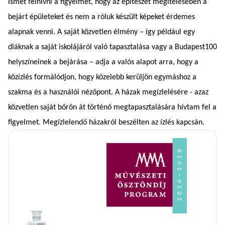
ismét felhívni a figyelmet, hogy az építészet megítélésében a
bejárt épületeket és nem a róluk készült képeket érdemes
alapnak venni. A saját közvetlen élmény – így például egy
diáknak a saját iskolájáról való tapasztalása vagy a Budapest100
helyszíneinek a bejárása – adja a valós alapot arra, hogy a
közízlés formálódjon, hogy közelebb kerüljön egymáshoz a
szakma és a használói nézőpont. A házak megízlelésére - azaz
közvetlen saját bőrön át történő megtapasztalására hívtam fel a
figyelmet. Megízlelendő házakról beszélten az ízlés kapcsán.