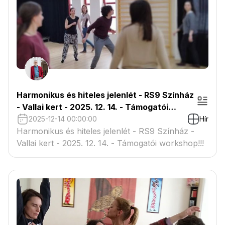
Harmonikus és hiteles jelenlét - RS9 Színház
- Vallai kert - 2025. 12. 14. - Támogatói
workshop!!!
2025-12-14 00:00:00
Hír
Harmonikus és hiteles jelenlét - RS9 Színház -
Vallai kert - 2025. 12. 14. - Támogatói workshop!!!