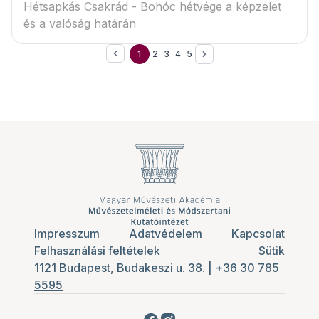
Hétsapkás Csakrád - Bohóc hétvége a képzelet
és a valóság határán
1
2
3
4
5
Impresszum
Adatvédelem
Kapcsolat
Felhasználási feltételek
Sütik
1121 Budapest, Budakeszi u. 38.
|
+36 30 785
5595