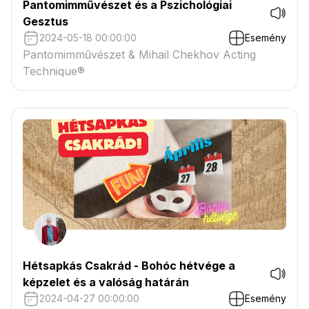
Pantomimművészet és a Pszichológiai
Gesztus
2024-05-18 00:00:00
Esemény
Pantomimművészet & Mihail Chekhov Acting
Technique®
Hétsapkás Csakrád - Bohóc hétvége a
képzelet és a valóság határán
2024-04-27 00:00:00
Esemény