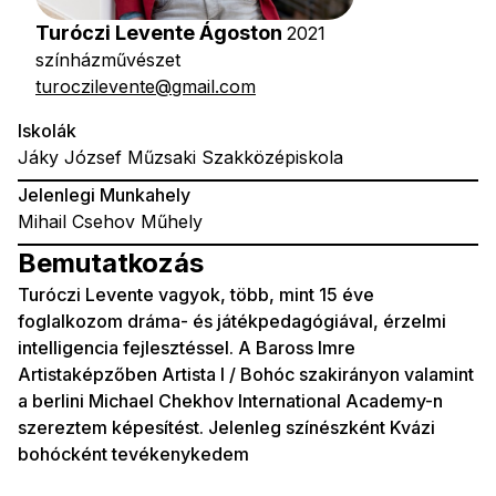
Turóczi Levente Ágoston
2021
színházművészet
turoczilevente@gmail.com
Iskolák
Jáky József Műzsaki Szakközépiskola
Jelenlegi Munkahely
Mihail Csehov Műhely
Bemutatkozás
Turóczi Levente vagyok, több, mint 15 éve
foglalkozom dráma- és játékpedagógiával, érzelmi
intelligencia fejlesztéssel. A Baross Imre
Artistaképzőben Artista I / Bohóc szakirányon valamint
a berlini Michael Chekhov International Academy-n
szereztem képesítést. Jelenleg színészként Kvázi
bohócként tevékenykedem