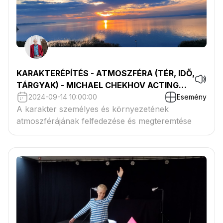
KARAKTERÉPÍTÉS - ATMOSZFÉRA (TÉR, IDŐ,
TÁRGYAK) - MICHAEL CHEKHOV ACTING
TECHNIQUE® - 1. MODUL
2024-09-14 10:00:00
Esemény
A karakter személyes és környezetének
atmoszférájának felfedezése és megteremtése