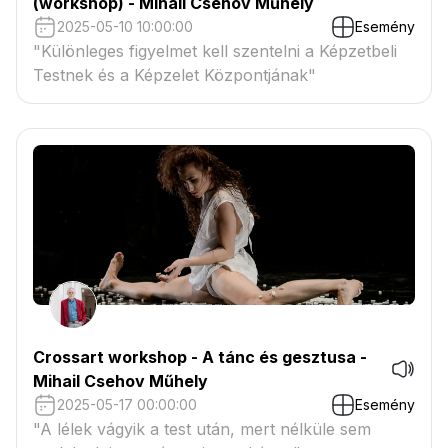
(workshop) - Mihail Csehov Műhely
2025-05-10 10:00:00
Esemény
"Különleges figyelmet kell szentelni a Képzetbeli
Testnek és a Képzelet Központjának"
Crossart workshop - A tánc és gesztusa -
Mihail Csehov Műhely
2025-05-17 00:00:00
Esemény
"A lélek vágyik a test után, mert nélküle sem