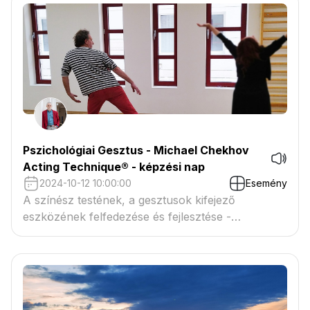
Pszichológiai Gesztus - Michael Chekhov
Acting Technique® - képzési nap
2024-10-12 10:00:00
Esemény
A színész testének, a gesztusok kifejező
eszközének felfedezése és fejlesztése -
karakteralkotás