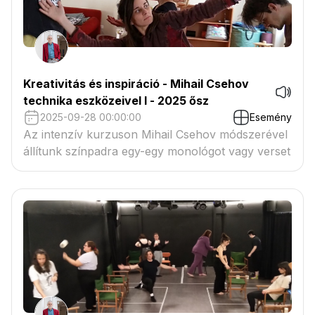
Kreativitás és inspiráció - Mihail Csehov
technika eszközeivel I - 2025 ősz
2025-09-28 00:00:00
Esemény
Az intenzív kurzuson Mihail Csehov módszerével
állítunk színpadra egy-egy monológot vagy verset