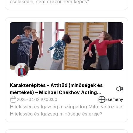
cselekedni, sem érezni nem képes"
Karakterépítés – Attitűd (minőségek és
mértékek) – Michael Chekhov Acting
Technique®
2025-04-12 10:00:00
Esemény
Hitelesség és Igazság a színpadon Mitől változik a
Hitelesség és Igazság minősége és ereje?