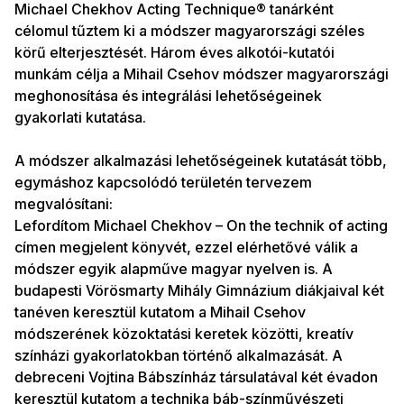
Michael Chekhov Acting Technique® tanárként
célomul tűztem ki a módszer magyarországi széles
körű elterjesztését. Három éves alkotói-kutatói
munkám célja a Mihail Csehov módszer magyarországi
meghonosítása és integrálási lehetőségeinek
gyakorlati kutatása.
A módszer alkalmazási lehetőségeinek kutatását több,
egymáshoz kapcsolódó területén tervezem
megvalósítani:
Lefordítom Michael Chekhov – On the technik of acting
címen megjelent könyvét, ezzel elérhetővé válik a
módszer egyik alapműve magyar nyelven is. A
budapesti Vörösmarty Mihály Gimnázium diákjaival két
tanéven keresztül kutatom a Mihail Csehov
módszerének közoktatási keretek közötti, kreatív
színházi gyakorlatokban történő alkalmazását. A
debreceni Vojtina Bábszínház társulatával két évadon
keresztül kutatom a technika báb-színművészeti