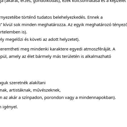
tja (akarat, érzés, gondolkodás), ezek kölcsönhatása és a képzelet
rnyezetébe történő tudatos belehelyezkedés. Ennek a
én” kívül sok minden meghatározza. Az egyik meghatározó tényez
rtelemben is).
ely megelőzi és követi az adott helyzetet).
teremtheti meg mindenki karaktere egyedi atmoszféráját. A
pül, amely az élet bármely más területén is alkalmazható
aguk szeretnék alakítani
knak, artistáknak, művészeknek,
en az akár a színpadon, porondon vagy a mindennapokban).
 igényel.