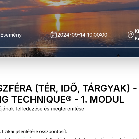
Ki
Esemény
2024-09-14 10:00:00
K
FÉRA (TÉR, IDŐ, TÁRGYAK) -
G TECHNIQUE® - 1. MODUL
ájának felfedezése és megteremtése
izikai jelenlétére összpontosít.