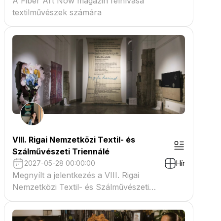
A Fiber Art Now magazin felhívása
textilművészek számára
VIII. Rigai Nemzetközi Textil- és
Szálművészeti Triennálé
2027-05-28 00:00:00
Hír
Megnyílt a jelentkezés a VIII. Rigai
Nemzetközi Textil- és Szálművészeti
Triennáléra