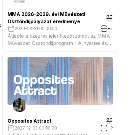
MMA 2026-2029. évi Művészeti
Ösztöndíjpályázat eredménye
ő
2029-08-31 00:00:00
Hír
Átlépte a tízezres jelentkezőszámot az MMA
Művészeti Ösztöndíjprogram - A nyertes és
tartaléklistás pályázók névsora megtekinthető
a csatolmányban
Opposites Attract
2027-12-03 00:00:00
Hír