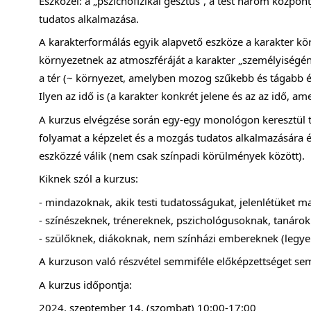
Eszközei: a „pszichofizikai gesztus”, a test három közpon
tudatos alkalmazása.
A karakterformálás egyik alapvető eszköze a karakter kö
környezetnek az atmoszféráját a karakter „személyiség
a tér (~ környezet, amelyben mozog szűkebb és tágabb é
Ilyen az idő is (a karakter konkrét jelene és az az idő, am
A kurzus elvégzése során egy-egy monológon keresztül 
folyamat a képzelet és a mozgás tudatos alkalmazására é
eszközzé válik (nem csak színpadi körülmények között).
Kiknek szól a kurzus:
- mindazoknak, akik testi tudatosságukat, jelenlétüket m
- színészeknek, trénereknek, pszichológusoknak, tanáro
- szülőknek, diákoknak, nem színházi embereknek (legy
A kurzuson való részvétel semmiféle előképzettséget sem
A kurzus időpontja:
2024. szeptember 14. (szombat) 10:00-17:00