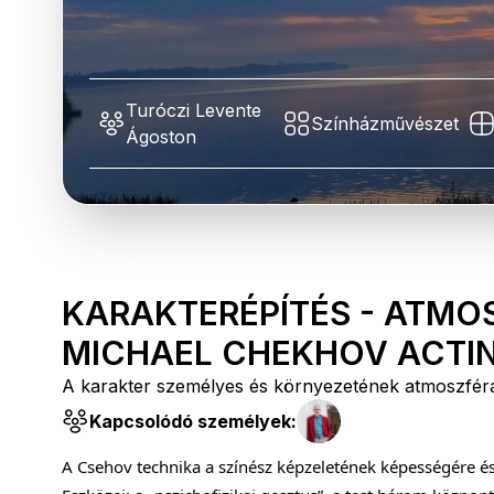
Turóczi Levente
Színházművészet
Ágoston
KARAKTERÉPÍTÉS - ATMOSZ
MICHAEL CHEKHOV ACTIN
A karakter személyes és környezetének atmoszfér
Kapcsolódó személyek:
A Csehov technika a színész képzeletének képességére és f