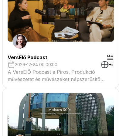
VersElő Podcast
2026-12-24 00:00:00
Hír
A VersElŐ Podcast a Piros. Produkció
művészetet és művészeket népszerűsítő
beszélgető műsora