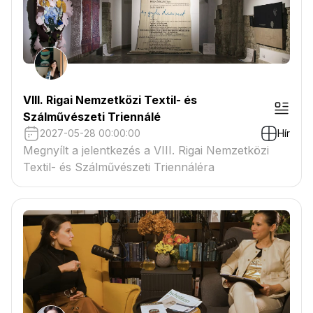
VIII. Rigai Nemzetközi Textil- és
Szálművészeti Triennálé
2027-05-28 00:00:00
Hír
Megnyílt a jelentkezés a VIII. Rigai Nemzetközi
Textil- és Szálművészeti Triennáléra