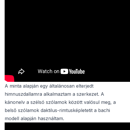
A minta alapján egy általánosan elterjedt
himnuszdallamra alkalmaztam a szerkezet. A
kánonelv a szélsó szólamok között valósul meg, a
belső szólamok daktilus-rimtusképletetit a bachi
modell alapján használtam.