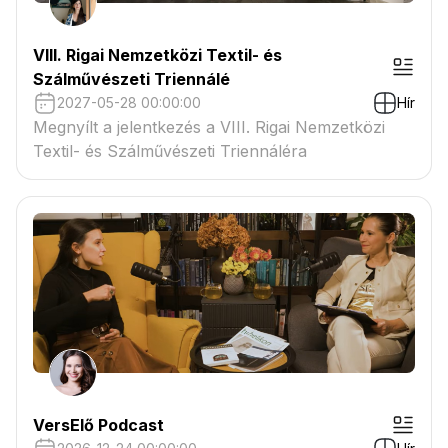
VIII. Rigai Nemzetközi Textil- és
Szálművészeti Triennálé
2027-05-28 00:00:00
Hír
Megnyílt a jelentkezés a VIII. Rigai Nemzetközi
Textil- és Szálművészeti Triennáléra
VersElő Podcast