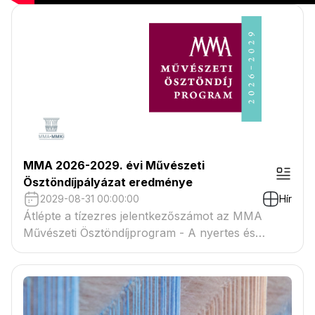
MMA 2026-2029. évi Művészeti
Ösztöndíjpályázat eredménye
2029-08-31 00:00:00
Hír
Átlépte a tízezres jelentkezőszámot az MMA
Művészeti Ösztöndíjprogram - A nyertes és
tartaléklistás pályázók névsora megtekinthető a
csatolmányban