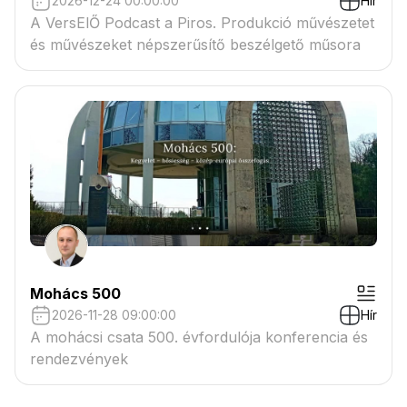
2026-12-24 00:00:00
Hír
A VersElŐ Podcast a Piros. Produkció művészetet
és művészeket népszerűsítő beszélgető műsora
Mohács 500
2026-11-28 09:00:00
Hír
A mohácsi csata 500. évfordulója konferencia és
rendezvények