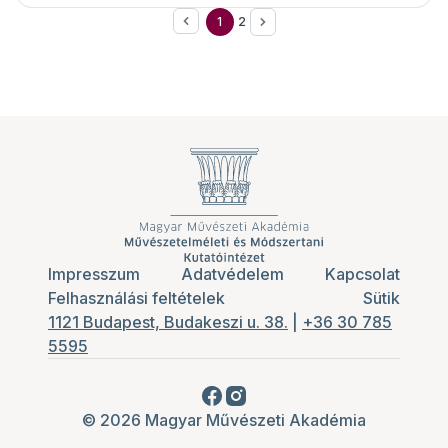
Dr. Baksai László gyermekorvos előadása Dr.
1
2
Baksai László gyermekorvos
előadásaKözreműködik:Kovács Szilárd Ferenc
orgonaművész, a Bazilika Mozart Kórusa BWV
622 ikerkorál a programban
Impresszum
Adatvédelem
Kapcsolat
Felhasználási feltételek
Sütik
1121 Budapest, Budakeszi u. 38.
|
+36 30 785
5595
© 2026 Magyar Művészeti Akadémia