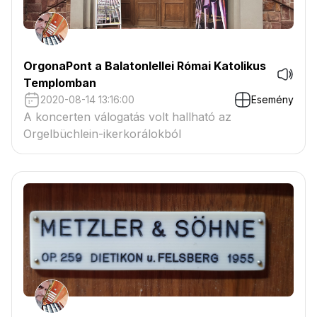
OrgonaPont a Balatonlellei Római Katolikus
Templomban
2020-08-14 13:16:00
Esemény
A koncerten válogatás volt hallható az
Orgelbüchlein-ikerkorálokból