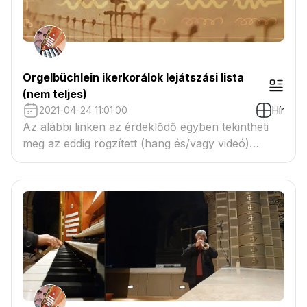
Orgelbüchlein ikerkorálok lejátszási lista
(nem teljes)
2021-04-24 11:01:00
Hír
Az alábbi linken az érdeklődő egyben tekintheti
meg az eddig rögzített (hang és/vagy videó)
ikerkorálokat.