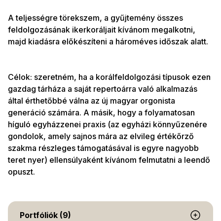
A teljességre törekszem, a gyűjtemény összes
feldolgozásának ikerkoráljait kívánom megalkotni,
majd kiadásra előkészíteni a hároméves időszak alatt.
Célok: szeretném, ha a korálfeldolgozási típusok ezen
gazdag tárháza a saját repertoárra való alkalmazás
által érthetőbbé válna az új magyar orgonista
generáció számára. A másik, hogy a folyamatosan
híguló egyházzenei praxis (az egyházi könnyűzenére
gondolok, amely sajnos mára az elvileg értékőrző
szakma részleges támogatásával is egyre nagyobb
teret nyer) ellensúlyaként kívánom felmutatni a leendő
opuszt.
Portfóliók (9)