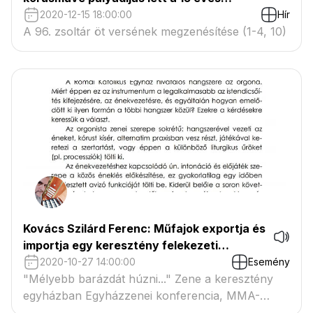
Művészetek Palotája által kiírt jubileumi
2020-12-15 18:00:00
Hír
zeneszerzőversenyen
A 96. zsoltár öt versének megzenésítése (1-4, 10)
Kovács Szilárd Ferenc: Műfajok exportja és
importja egy keresztény felekezeti
határokat átívelő egyházzenei praxisban
2020-10-27 14:00:00
Esemény
"Mélyebb barázdát húzni..." Zene a keresztény
egyházban Egyházzenei konferencia, MMA-
MMKi