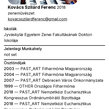
Kovács Szilárd Ferenc
2018
zeneművészet
kovacsszilardferenc@gmail.com
Iskolák
Jyväskyläi Egyetem Zenei Fakultásának Doktori
Iskolája
Jelenlegi Munkahely
not set
Ösztöndíjak
2003
— PAST_ART Filharmónia Magyarország
2004
— PAST_ART Filharmónia Magyarország
2007
— PAST_ART Debrecen Város Önkormányzata
1999
— OTHER Országos Filharmónia
2018
— PAST_ART Nemzetközi Eucharisztikus
Kongresszus Ordináriumbíráló Bizottsága
2018
— PAST_ART Nemzetközi Eucharisztikus