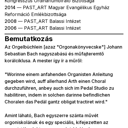
Kongresszus Ordináriumbíráló Bizottsága
2014
— PAST_ART Magyar Evangélikus Egyház
Reformáció Emlékbizottsága
2008
— PAST_ART Balassi Intézet
2006
— PAST_ART Balassi Intézet
Bemutatkozás
Az Orgelbüchlein [azaz "Orgonakönyvecske"] Johann
Sebastian Bach nagyszabású és műfajteremtő
korálciklusa. A mester így ír a műről:
"Worinne einem anfahenden Organisten Anleitung
gegeben wird, auff allerhand Arth einen Choral
durchzuführen, anbey auch sich im Pedal Studio zu
habilitiren, indem in solchen darinne befindlichen
Choralen das Pedäl gantz obligat tractiret wird."
Amint láható, Bach egyszerre szánta művét
orgoniskolának és egy speciális, kifejezetten az