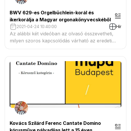
BWV 629-es Orgelbüchlein-korál és
ikerkorálja a Magyar orgonakönyvecskéből
2021-04-24 10:40:00
Hír
Az alábbi két videóban az olvasó összevetheti,
milyen szoros kapcsolódás várható az eredeti
Bach kompozíciók és az azok alapján megírt
ikerkorálok között. A kompozíciós struktúrát a
lehető legpontosabban igyekeztem lemodellezni,
és ráilleszteni a az új dallamra, az új
harmonizációs vázra.
Kovács Szilárd Ferenc Cantate Domino
kórusműve pályadíjas lett a 15 éves