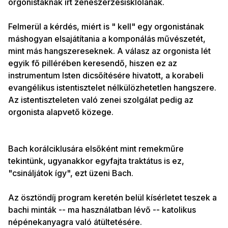
orgonistáknak írt zeneszerzésisklolának.
Felmerül a kérdés, miért is " kell" egy orgonistának
máshogyan elsajátítania a komponálás művészetét,
mint más hangszereseknek. A válasz az orgonista lét
egyik fő pillérében keresendő, hiszen ez az
instrumentum Isten dicsőítésére hivatott, a korabeli
evangélikus istentisztelet nélkülözhetetlen hangszere.
Az istentiszteleten való zenei szolgálat pedig az
orgonista alapvető közege.
Bach korálciklusára elsőként mint remekműre
tekintünk, ugyanakkor egyfajta traktátus is ez,
"csináljátok így", ezt üzeni Bach.
Az ösztöndíj program keretén belül kísérletet teszek a
bachi minták -- ma használatban lévő -- katolikus
népénekanyagra való átültetésére.