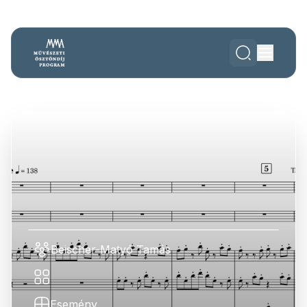
Beischer-Matyó Tamás
Esemény