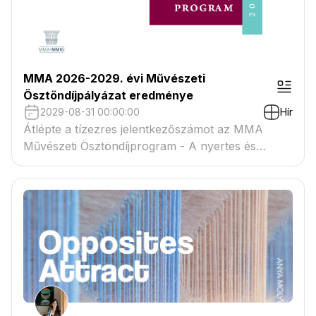
MMA 2026-2029. évi Művészeti
Ösztöndíjpályázat eredménye
2029-08-31 00:00:00
Hír
Átlépte a tízezres jelentkezőszámot az MMA
Művészeti Ösztöndíjprogram - A nyertes és
tartaléklistás pályázók névsora megtekinthető a
csatolmányban