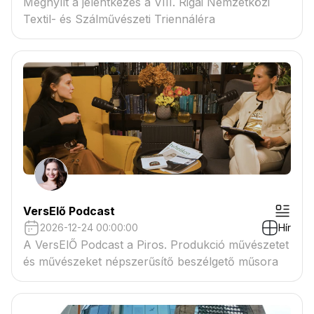
Megnyílt a jelentkezés a VIII. Rigai Nemzetközi
Textil- és Szálművészeti Triennáléra
VersElő Podcast
2026-12-24 00:00:00
Hír
A VersElŐ Podcast a Piros. Produkció művészetet
és művészeket népszerűsítő beszélgető műsora