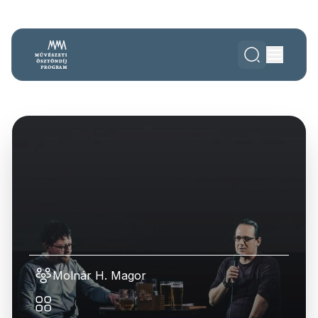
Molnár H. Magor