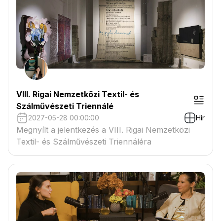
VIII. Rigai Nemzetközi Textil- és
Szálművészeti Triennálé
2027-05-28 00:00:00
Hír
Megnyílt a jelentkezés a VIII. Rigai Nemzetközi
Textil- és Szálművészeti Triennáléra