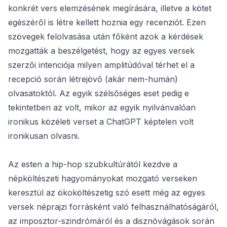
konkrét vers elemzésének megírására, illetve a kötet
egészéről is létre kellett hoznia egy recenziót. Ezen
szövegek felolvasása után főként azok a kérdések
mozgatták a beszélgetést, hogy az egyes versek
szerzői intenciója milyen amplitúdóval térhet el a
recepció során létrejövő (akár nem-humán)
olvasatoktól. Az egyik szélsőséges eset pedig e
tekintetben az volt, mikor az egyik nyilvánvalóan
ironikus közéleti verset a ChatGPT képtelen volt
ironikusan olvasni.
Az esten a hip-hop szubkultúrától kezdve a
népköltészeti hagyományokat mozgató verseken
keresztül az ökoköltészetig szó esett még az egyes
versek néprajzi forrásként való felhasználhatóságáról,
az imposztor-szindrómáról és a disznóvágások során