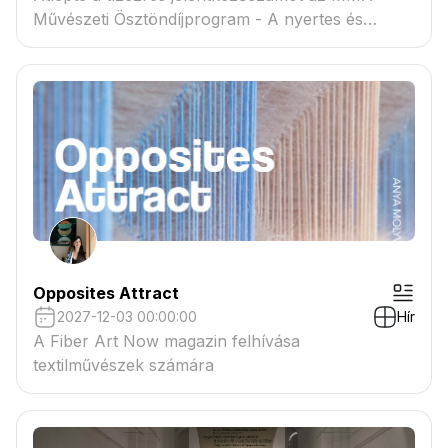
Művészeti Ösztöndíjprogram - A nyertes és
tartaléklistás pályázók névsora megtekinthető a
csatolmányban
Opposites Attract
2027-12-03 00:00:00
Hír
A Fiber Art Now magazin felhívása
textilművészek számára