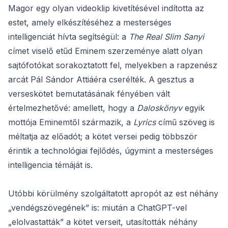
Magor egy olyan videoklip kivetítésével indította az
estet, amely elkészítéséhez a mesterséges
intelligenciát hívta segítségül: a
The Real Slim Sanyi
címet viselő etűd Eminem szerzeménye alatt olyan
sajtófotókat sorakoztatott fel, melyekben a rapzenész
arcát Pál Sándor Attiáéra cserélték. A gesztus a
verseskötet bemutatásának fényében vált
értelmezhetővé: amellett, hogy a
Daloskönyv
egyik
mottója Eminemtől származik, a
Lyrics
című szöveg is
méltatja az előadót; a kötet versei pedig többször
érintik a technológiai fejlődés, úgymint a mesterséges
intelligencia témáját is.
Utóbbi körülmény szolgáltatott apropót az est néhány
„vendégszövegének” is: miután a ChatGPT-vel
„elolvastatták” a kötet verseit, utasították néhány