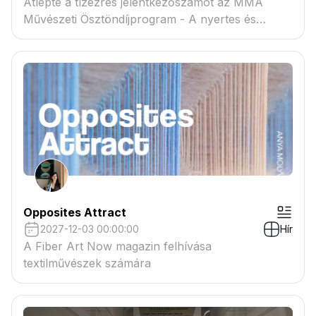
Átlépte a tízezres jelentkezőszámot az MMA
Művészeti Ösztöndíjprogram - A nyertes és
tartaléklistás pályázók névsora megtekinthető a
csatolmányban
Opposites Attract
2027-12-03 00:00:00
Hír
A Fiber Art Now magazin felhívása
textilművészek számára