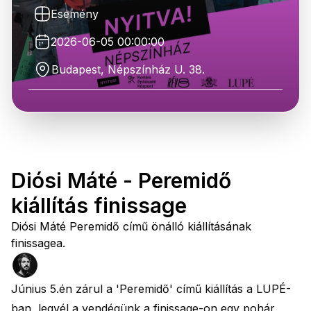
Esemény
2026-06-05 00:00:00
Budapest, Népszínház U. 38.
Diósi Máté - Peremidő
kiállítás finissage
Diósi Máté Peremidő című önálló kiállításának
finissagea.
Június 5.én zárul a 'Peremidő' című kiállítás a LUPÉ-
ban, legyél a vendégünk a finissage-on egy pohár