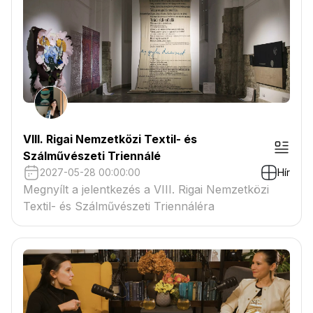
VIII. Rigai Nemzetközi Textil- és
Szálművészeti Triennálé
2027-05-28 00:00:00
Hír
Megnyílt a jelentkezés a VIII. Rigai Nemzetközi
Textil- és Szálművészeti Triennáléra