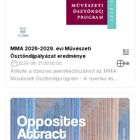
MMA 2026-2029. évi Művészeti
Ösztöndíjpályázat eredménye
2029-08-31 00:00:00
Hír
Átlépte a tízezres jelentkezőszámot az MMA
Művészeti Ösztöndíjprogram - A nyertes és
tartaléklistás pályázók névsora megtekinthető a
csatolmányban