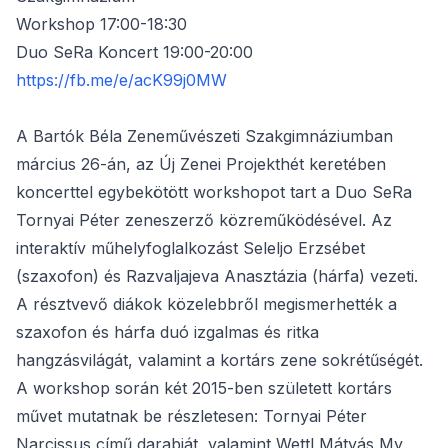
Workshop 17:00-18:30
Duo SeRa Koncert 19:00-20:00
https://fb.me/e/acK99j0MW
A Bartók Béla Zeneművészeti Szakgimnáziumban
március 26-án, az Új Zenei Projekthét keretében
koncerttel egybekötött workshopot tart a Duo SeRa
Tornyai Péter zeneszerző közreműködésével. Az
interaktív műhelyfoglalkozást Seleljo Erzsébet
(szaxofon) és Razvaljajeva Anasztázia (hárfa) vezeti.
A résztvevő diákok közelebbről megismerhették a
szaxofon és hárfa duó izgalmas és ritka
hangzásvilágát, valamint a kortárs zene sokrétűségét.
A workshop során két 2015-ben született kortárs
művet mutatnak be részletesen: Tornyai Péter
Narcissus című darabját, valamint Wettl Mátyás My