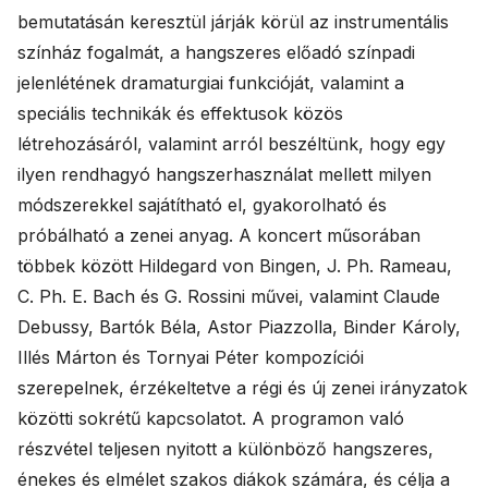
bemutatásán keresztül járják körül az instrumentális
színház fogalmát, a hangszeres előadó színpadi
jelenlétének dramaturgiai funkcióját, valamint a
speciális technikák és effektusok közös
létrehozásáról, valamint arról beszéltünk, hogy egy
ilyen rendhagyó hangszerhasználat mellett milyen
módszerekkel sajátítható el, gyakorolható és
próbálható a zenei anyag. A koncert műsorában
többek között Hildegard von Bingen, J. Ph. Rameau,
C. Ph. E. Bach és G. Rossini művei, valamint Claude
Debussy, Bartók Béla, Astor Piazzolla, Binder Károly,
Illés Márton és Tornyai Péter kompozíciói
szerepelnek, érzékeltetve a régi és új zenei irányzatok
közötti sokrétű kapcsolatot. A programon való
részvétel teljesen nyitott a különböző hangszeres,
énekes és elmélet szakos diákok számára, és célja a