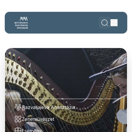
Razvaljajeva Anasztázia
Zeneművészet
Esemény