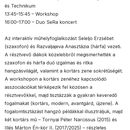
és Technikum
13:45–15:45 – Workshop
16:00–17:00 – Duo SeRa koncert
Az interaktív műhelyfoglalkozást Seleljo Erzsébet
(szaxofon) és Razvaljajeva Anasztázia (hárfa) vezeti.
A résztvevő diákok közelebbről megismerhették a
szaxofon és hárfa duó izgalmas és ritka
hangzásvilágát, valamint a kortárs zene sokrétűségét.
A workshopon a kortárs zenéhez kapcsolódó
asszociációkat térképezik fel közösen a
résztvevőkkel, majd tisztázzák a gyakran keveredő
fogalmakat (kortárs, modern, avantgárd, újzene). A
fogalomtisztázást hangzó példákkal illusztráljuk, majd
két kortárs mű – Tornyai Péter Narcissus (2015) és
Illés Márton Én-kör II. (2017/2025) – részletes