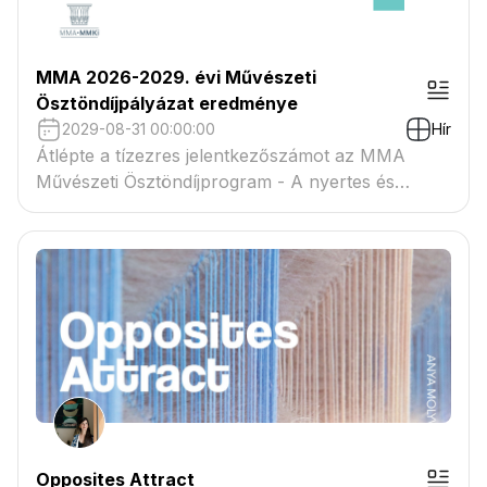
MMA 2026-2029. évi Művészeti
Ösztöndíjpályázat eredménye
2029-08-31 00:00:00
Hír
Átlépte a tízezres jelentkezőszámot az MMA
Művészeti Ösztöndíjprogram - A nyertes és
tartaléklistás pályázók névsora megtekinthető a
csatolmányban
Opposites Attract