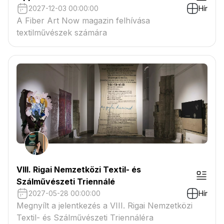
2027-12-03 00:00:00
Hír
A Fiber Art Now magazin felhívása
textilművészek számára
VIII. Rigai Nemzetközi Textil- és
Szálművészeti Triennálé
2027-05-28 00:00:00
Hír
Megnyílt a jelentkezés a VIII. Rigai Nemzetközi
Textil- és Szálművészeti Triennáléra