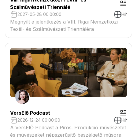
Szálművészeti Triennálé
2027-05-28 00:00:00
Hír
Megnyílt a jelentkezés a VIII. Rigai Nemzetközi
Textil- és Szálművészeti Triennáléra
VersElő Podcast
2026-12-24 00:00:00
Hír
A VersElŐ Podcast a Piros. Produkció művészetet
és művészeket népszerűsítő beszélgető műsora