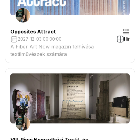
Opposites Attract
2027-12-03 00:00:00
Hír
A Fiber Art Now magazin felhívása
textilművészek számára
VIII. Rigai Nemzetközi Textil- és