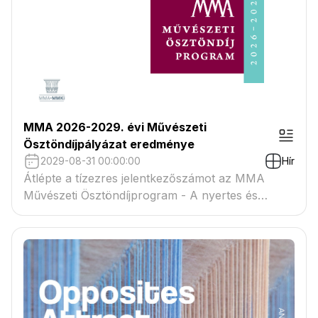
MMA 2026-2029. évi Művészeti
Ösztöndíjpályázat eredménye
2029-08-31 00:00:00
Hír
Átlépte a tízezres jelentkezőszámot az MMA
Művészeti Ösztöndíjprogram - A nyertes és
tartaléklistás pályázók névsora megtekinthető a
csatolmányban