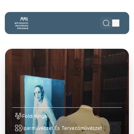
Földi Kinga
Iparművészet És Tervezőművészet