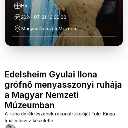
Hír
2024-07-31 10:00:00
Magyar Nemzeti Múzeum
Edelsheim Gyulai Ilona
grófnő menyasszonyi ruhája
a Magyar Nemzeti
Múzeumban
A ruha derékrészének rekonstrukcióját Földi Kinga
textilművész készítette