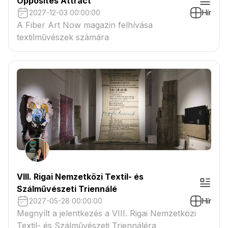
Opposites Attract
2027-12-03 00:00:00
Hír
A Fiber Art Now magazin felhívása
textilművészek számára
VIII. Rigai Nemzetközi Textil- és
Szálművészeti Triennálé
2027-05-28 00:00:00
Hír
Megnyílt a jelentkezés a VIII. Rigai Nemzetközi
Textil- és Szálművészeti Triennáléra