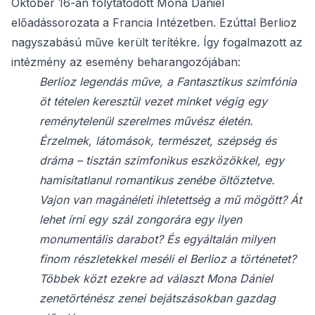
Október 16-án folytatódott Mona Dániel
előadássorozata a Francia Intézetben. Ezúttal Berlioz
nagyszabású műve került terítékre. Így fogalmazott az
intézmény az esemény beharangozójában:
Berlioz legendás műve, a Fantasztikus szimfónia
öt tételen keresztül vezet minket végig egy
reménytelenül szerelmes művész életén.
Érzelmek, látomások, természet, szépség és
dráma – tisztán szimfonikus eszközökkel, egy
hamisítatlanul romantikus zenébe öltöztetve.
Vajon van magánéleti ihletettség a mű mögött? Át
lehet írni egy szál zongorára egy ilyen
monumentális darabot? És egyáltalán milyen
finom részletekkel meséli el Berlioz a történetet?
Többek közt ezekre ad választ Mona Dániel
zenetörténész zenei bejátszásokban gazdag