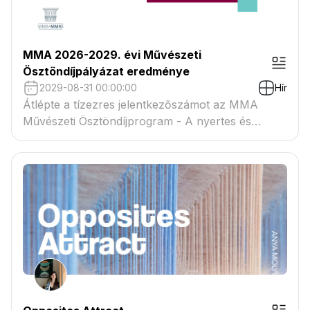
MMA 2026-2029. évi Művészeti
Ösztöndíjpályázat eredménye
2029-08-31 00:00:00
Hír
Átlépte a tízezres jelentkezőszámot az MMA
Művészeti Ösztöndíjprogram - A nyertes és
tartaléklistás pályázók névsora megtekinthető a
csatolmányban