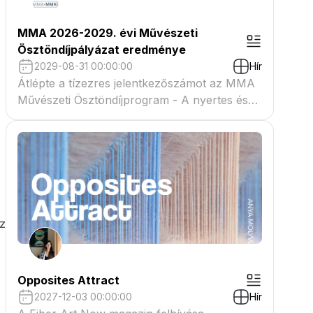
MMA 2026-2029. évi Művészeti
Ösztöndíjpályázat eredménye
2029-08-31 00:00:00
Hír
Átlépte a tízezres jelentkezőszámot az MMA
Művészeti Ösztöndíjprogram - A nyertes és
tartaléklistás pályázók névsora megtekinthető
a csatolmányban
az
Opposites Attract
2027-12-03 00:00:00
Hír