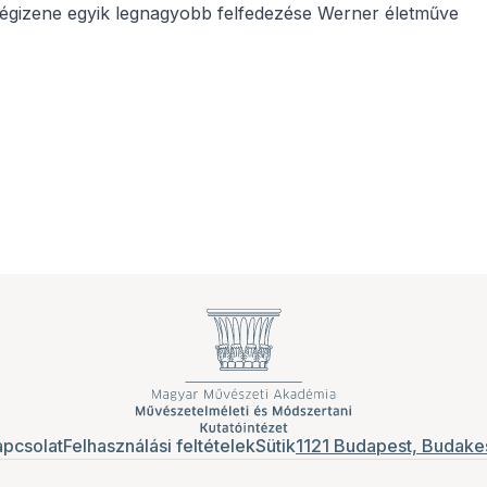
 régizene egyik legnagyobb felfedezése Werner életműve
pcsolat
Felhasználási feltételek
Sütik
1121 Budapest, Budakes