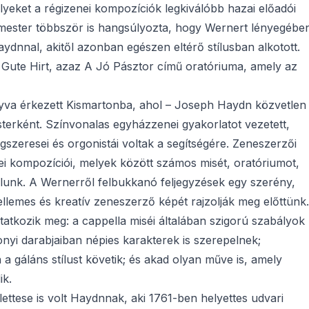
yeket a régizenei kompozíciók legkiválóbb hazai előadói
mester többször is hangsúlyozta, hogy Wernert lényegébe
dnnal, akitől azonban egészen eltérő stílusban alkotott.
 Gute Hirt, azaz A Jó Pásztor című oratóriuma, amely az
va érkezett Kismartonba, ahol – Joseph Haydn közvetlen
sterként. Színvonalas egyházzenei gyakorlatot vezetett,
zeresei és orgonistái voltak a segítségére. Zeneszerzői
i kompozíciói, melyek között számos misét, oratóriumot,
álunk. A Wernerről felbukkanó feljegyzések egy szerény,
llemes és kreatív zeneszerző képét rajzolják meg előttünk.
tatkozik meg: a cappella miséi általában szigorú szabályok
sonyi darabjaiban népies karakterek is szerepelnek;
 a gáláns stílust követik; és akad olyan műve is, amely
ik.
ttese is volt Haydnnak, aki 1761-ben helyettes udvari