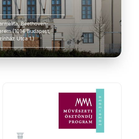
armelita, Beethoven-
erem (1014 Budapest,
zínház Utca 1.)