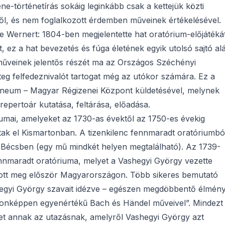
ene-történetírás sokáig leginkább csak a kettejük közti
l, és nem foglalkozott érdemben műveinek értékelésével.
te Wernert: 1804-ben megjelentette hat oratórium-előjátéká
 ez a hat bevezetés és fúga életének egyik utolsó sajtó al
 műveinek jelentős részét ma az Országos Széchényi
eg felfedeznivalót tartogat még az utókor számára. Ez a
neum – Magyar Régizenei Központ küldetésével, melynek
epertoár kutatása, feltárása, előadása.
iumai, amelyeket az 1730-as évektől az 1750-es évekig
k el Kismartonban. A tizenkilenc fennmaradt oratóriumbó
 Bécsben (egy mű mindkét helyen megtalálható). Az 1739-
nnmaradt oratóriuma, melyet a Vashegyi György vezette
tott meg először Magyarországon. Több sikeres bemutató
shegyi György szavait idézve – egészen megdöbbentő élmén
jdonképpen egyenértékű Bach és Händel műveivel”. Mindezt
het annak az utazásnak, amelyről Vashegyi György azt