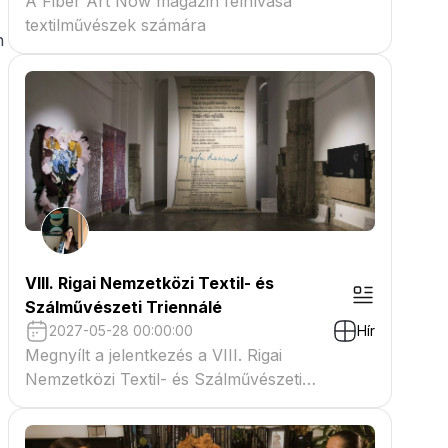
A Fiber Art Now magazin felhívása
textilművészek számára
n
VIII. Rigai Nemzetközi Textil- és
Szálművészeti Triennálé
2027-05-28 00:00:00
Hír
Megnyílt a jelentkezés a VIII. Rigai
Nemzetközi Textil- és Szálművészeti
Triennáléra