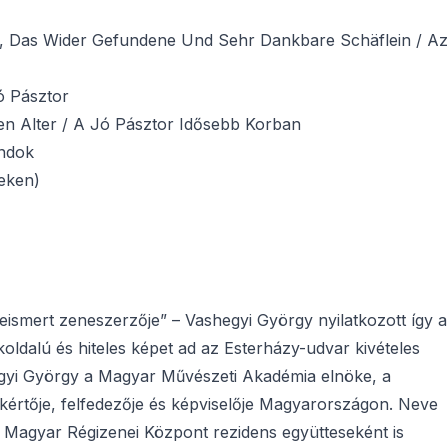
, Das Wider Gefundene Und Sehr Dankbare Schäflein / Az
ó Pásztor
hen Alter / A Jó Pásztor Idősebb Korban
ándok
eken)
eismert zeneszerzője” – Vashegyi György nyilatkozott így 
oldalú és hiteles képet ad az Esterházy-udvar kivételes
hegyi György a Magyar Művészeti Akadémia elnöke, a
akértője, felfedezője és képviselője Magyarországon. Neve
– Magyar Régizenei Központ rezidens együtteseként is