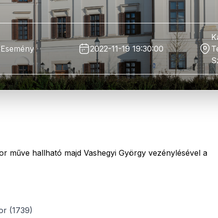
K
Esemény
2022-11-19 19:30:00
T
S
or műve hallható majd Vashegyi György vezénylésével a
or (1739)