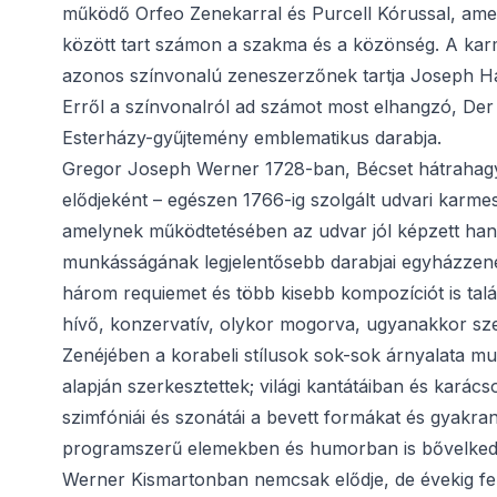
működő Orfeo Zenekarral és Purcell Kórussal, amel
között tart számon a szakma és a közönség. A kar
azonos színvonalú zeneszerzőnek tartja Joseph Hay
Erről a színvonalról ad számot most elhangzó, Der
Esterházy-gyűjtemény emblematikus darabja.
Gregor Joseph Werner 1728-ban, Bécset hátrahagy
elődjeként – egészen 1766-ig szolgált udvari karme
amelynek működtetésében az udvar jól képzett hangs
munkásságának legjelentősebb darabjai egyházzene
három requiemet és több kisebb kompozíciót is tal
hívő, konzervatív, olykor mogorva, ugyanakkor sze
Zenéjében a korabeli stílusok sok-sok árnyalata mu
alapján szerkesztettek; világi kantátáiban és karác
szimfóniái és szonátái a bevett formákat és gyakran
programszerű elemekben és humorban is bővelked
Werner Kismartonban nemcsak elődje, de évekig fele