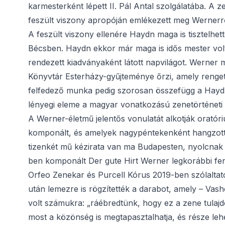
karmesterként lépett II. Pál Antal szolgálatába. A z
feszült viszony apropóján emlékezett meg Wernerrő
A feszült viszony ellenére Haydn maga is tisztelhet
Bécsben. Haydn ekkor már maga is idős mester volt,
rendezett kiadványaként látott napvilágot. Werner
Könyvtár Esterházy-gyűjteménye őrzi, amely renget
felfedező munka pedig szorosan összefügg a Hayd
lényegi eleme a magyar vonatkozású zenetörténeti r
A Werner-életmű jelentős vonulatát alkotják oratór
komponált, és amelyek nagypéntekenként hangzotta
tizenkét mű kézirata van ma Budapesten, nyolcnak
ben komponált Der gute Hirt Werner legkorábbi fe
Orfeo Zenekar és Purcell Kórus 2019-ben szólalta
után lemezre is rögzítették a darabot, amely – Va
volt számukra: „ráébredtünk, hogy ez a zene tula
most a közönség is megtapasztalhatja, és része le