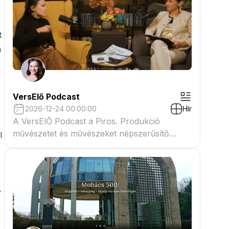
t
á
VersElő Podcast
2026-12-24 00:00:00
Hír
A VersElŐ Podcast a Piros. Produkció
művészetet és művészeket népszerűsítő
l
beszélgető műsora
y