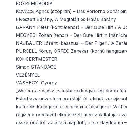
KÖZREMŰKÖDIK
KOVÁCS Ágnes (szoprán) – Das Verlorne Schäflein
Elveszett Bárány, A Megtalált és Hálás Bárány
BÁRÁNY Péter (kontratenor) – Der Gute Hirt / A J
MEGYESI Zoltán (tenor) – Der Gute Hirt in Inänlic
NAJBAUER Lóránt (basszus) – Der Pilger / A Zar
PURCELL Kórus, ORFEO Zenekar (korhű hangszer
KONCERTMESTER
Simon STANDAGE
VEZÉNYEL
VASHEGYI György
„Werner az egész csúcsbarokk egyik leginkább félr
Esterházy-udvar komponistájáról, akinek zenéje sok
kulturális közegéről és szellemi örökségéről. Vas
régizene rendkívül elkötelezett megszólaltatója, sz
összefonódott az általa alapított, ma a Haydneum 